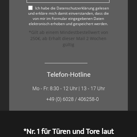
Ich habe die Datenschutzerklärung gelesen
und erkläre mich damit einverstanden, dass die
von mir im Formular eingegebenen Daten
elektronisch erhoben und gespeichert werden.
*Gilt ab einem Mindestbestellwert von
250€, ab Erhalt dieser Mail 2 Wochen
gültig
Telefon-Hotline
Mo - Fr: 8:30 - 12 Uhr | 13 - 17 Uhr
+49 (0) 6028 / 406258-0
*Nr. 1 für Türen und Tore laut