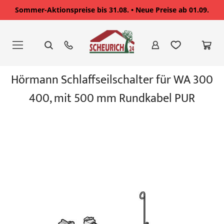
Sommer-Aktionspreise bis 31.08. • Neue Preise ab 01.09.
Zum
Inhalt
springen
Zum
Hörmann Schlaffseilschalter für WA 300
Ende
der
400, mit 500 mm Rundkabel PUR
Bildgalerie
springen