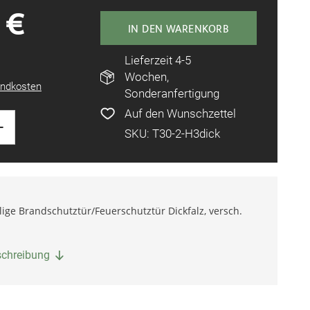
 €
IN DEN WARENKORB
Lieferzeit 4-5
Wochen,
ndkosten
Sonderanfertigung
Auf den Wunschzettel
+
SKU: T30-2-H3dick
ige Brandschutztür/Feuerschutztür Dickfalz, versch.
eschreibung