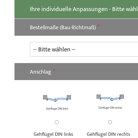
der
Ihre individuelle Anpassungen - Bitte wäh
Bildgalerie
springen
Bestellmaße (Bau-Richtmaß)
Anschlag
Gehflügel DIN links
Gehflügel DIN rechts