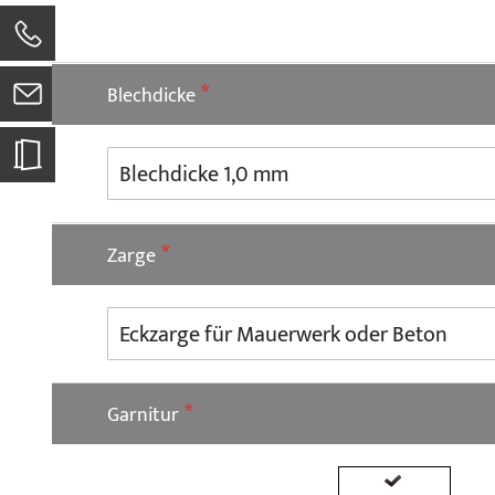
0
Blechdicke
Zarge
Garnitur