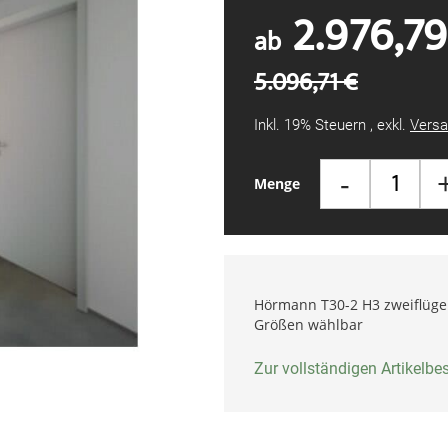
2.976,79
ab
5.096,71 €
Inkl. 19% Steuern
,
exkl.
Versa
-
Menge
Hörmann T30-2 H3 zweiflügel
Größen wählbar
Zur vollständigen Artikelb