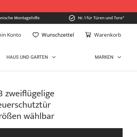
onische Montagehilfe
Nr. 1 für Türen und Tore*
in Konto
Wunschzettel
Warenkorb
HAUS UND GARTEN
MARKEN
 zweiflügelige
euerschutztür
 Größen wählbar