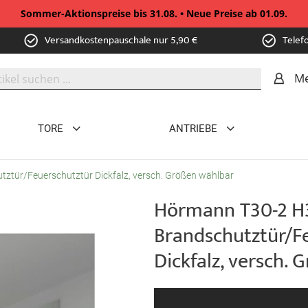
Sommer-Aktionspreise bis 31.08. • Neue Preise ab 01.09.
Versandkostenpauschale nur 5,90 €
Telef
Me
TORE
ANTRIEBE
ztür/Feuerschutztür Dickfalz, versch. Größen wählbar
Hörmann T30-2 H3
Brandschutztür/F
Dickfalz, versch.