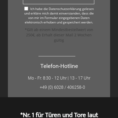
Ich habe die Datenschutzerklärung gelesen
und erkläre mich damit einverstanden, dass die
von mir im Formular eingegebenen Daten
elektronisch erhoben und gespeichert werden.
*Gilt ab einem Mindestbestellwert von
250€, ab Erhalt dieser Mail 2 Wochen
gültig
Telefon-Hotline
Mo - Fr: 8:30 - 12 Uhr | 13 - 17 Uhr
+49 (0) 6028 / 406258-0
*Nr. 1 für Türen und Tore laut