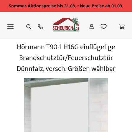
Sommer-Aktionspreise bis 31.08. • Neue Preise ab 01.09.
Zum
Inhalt
springen
Zum
Hörmann T90-1 H16G einflügelige
Ende
der
Brandschutztür/Feuerschutztür
Bildgalerie
springen
Dünnfalz, versch. Größen wählbar