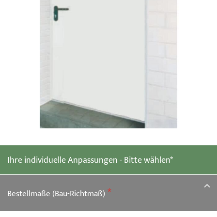
Zum
Anfang
der
Ihre individuelle Anpassungen - Bitte wählen*
Bildgalerie
springen
Bestellmaße (Bau-Richtmaß)