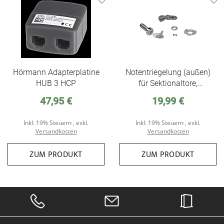
den
den
Wunschzettel
Wunschzettel
Hörmann Adapterplatine
Notentriegelung (außen)
HUB 3 HCP
für Sektionaltore,
Schwingtore und
47,95 €
19,99 €
Seitensektionaltore für
Tortiefe bis 50mm für 13
Inkl. 19% Steuern
,
exkl.
Inkl. 19% Steuern
,
exkl.
mm Bohrung, Aktion bis
Versandkosten
Versandkosten
Monatsende
ZUM PRODUKT
ZUM PRODUKT