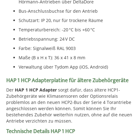
Hörmann-Antrieben über DeltaDore
Bus-Anschlussbuchse für den Antrieb
Schutzart: IP 20, nur für trockene Räume
Temperaturbereich: -20 °C bis +60 °C
Betriebsspannung: 24 V DC
Farbe: Signalweiß RAL 9003
Maße (B x H x T): 36 x 41 x 8 mm
Verwaltung über Tydom App (iOS, Android)
HAP 1 HCP Adapterplatine für ältere Zubehörgeräte
Der
HAP 1 HCP Adapter
sorgt dafür, dass ältere HCP1-
Zubehörgeräte wie Klimasensoren oder Optionsrelais
problemlos an den neuen HCP2-Bus der Serie 4 Torantriebe
angeschlossen werden können. Somit können Sie Ihr
bestehendes Zubehör weiterhin nutzen, ohne auf die neuen
Antriebe verzichten zu müssen.
Technische Details HAP 1 HCP