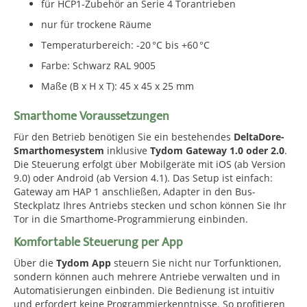
für HCP1-Zubehör an Serie 4 Torantrieben
nur für trockene Räume
Temperaturbereich: -20 °C bis +60 °C
Farbe: Schwarz RAL 9005
Maße (B x H x T): 45 x 45 x 25 mm
Smarthome Voraussetzungen
Für den Betrieb benötigen Sie ein bestehendes
DeltaDore-
Smarthomesystem
inklusive
Tydom Gateway 1.0 oder 2.0
.
Die Steuerung erfolgt über Mobilgeräte mit iOS (ab Version
9.0) oder Android (ab Version 4.1). Das Setup ist einfach:
Gateway am HAP 1 anschließen, Adapter in den Bus-
Steckplatz Ihres Antriebs stecken und schon können Sie Ihr
Tor in die Smarthome-Programmierung einbinden.
Komfortable Steuerung per App
Über die
Tydom App
steuern Sie nicht nur Torfunktionen,
sondern können auch mehrere Antriebe verwalten und in
Automatisierungen einbinden. Die Bedienung ist intuitiv
und erfordert keine Programmierkenntnisse. So profitieren