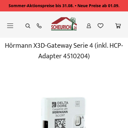
Sommer-Aktionspreise bis 31.08. • Neue Preise ab 01.09.
Zum
Inhalt
springen
Zum
Hörmann X3D-Gateway Serie 4 (inkl. HCP-
Ende
der
Adapter 4510204)
Bildgalerie
springen