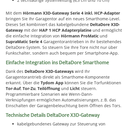
2 sechsadrige Systemleitung (6,5 cm und 10 cm)
Mit dem
Hörmann X3D-Gateway Serie 4 inkl. HCP-Adapter
bringen Sie Ihr Garagentor auf ein neues Smarthome-Level.
Dieses Set kombiniert das kabelgebundene
DeltaDore X3D-
Gateway
mit der
HAP 1 HCP Adapterplatine
und ermöglicht
die einfache Integration von
Hörmann ProMatic
und
SupraMatic Serie 4
Garagentorantrieben in Ihr bestehendes
DeltaDore-System. So steuern Sie Ihre Tore nicht nur über
Funkschalter, sondern auch bequem per Smartphone-App.
Einfache Integration ins DeltaDore Smarthome
Dank des
DeltaDore X3D-Gateways
wird Ihr
Garagentorantrieb direkt als Smarthome-Komponente
erkannt. Über die
Tydom App
können Sie die Torfunktionen
Tor-Auf
,
Tor-Zu
,
Teilöffnung
und
Licht
steuern.
Programmierbare Szenarien wie Wenn-Dann-
Verknüpfungen ermöglichen Automatisierungen, z. B. das
Einschalten der Garagenbeleuchtung beim Öffnen des Tors.
Technische Details DeltaDore X3D-Gateway
kabelgebundenes Gateway zur Steuerung von