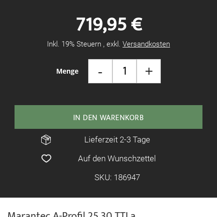
Bildgalerie
719,95 €
springen
Inkl. 19% Steuern
,
exkl.
Versandkosten
-
+
Menge
IN DEN WARENKORB
Lieferzeit 2-3 Tage
Auf den Wunschzettel
SKU: 186947
Marantec A-Profil 25.30 TTLa