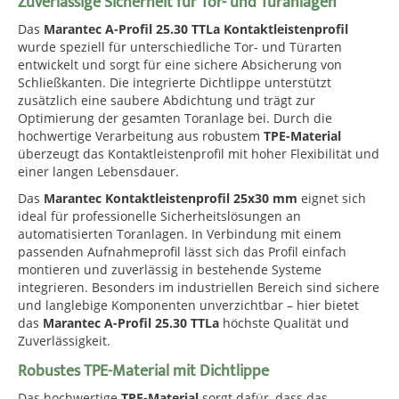
Zuverlässige Sicherheit für Tor- und Türanlagen
Das
Marantec A-Profil 25.30 TTLa Kontaktleistenprofil
wurde speziell für unterschiedliche Tor- und Türarten
entwickelt und sorgt für eine sichere Absicherung von
Schließkanten. Die integrierte Dichtlippe unterstützt
zusätzlich eine saubere Abdichtung und trägt zur
Optimierung der gesamten Toranlage bei. Durch die
hochwertige Verarbeitung aus robustem
TPE-Material
überzeugt das Kontaktleistenprofil mit hoher Flexibilität und
einer langen Lebensdauer.
Das
Marantec Kontaktleistenprofil 25x30 mm
eignet sich
ideal für professionelle Sicherheitslösungen an
automatisierten Toranlagen. In Verbindung mit einem
passenden Aufnahmeprofil lässt sich das Profil einfach
montieren und zuverlässig in bestehende Systeme
integrieren. Besonders im industriellen Bereich sind sichere
und langlebige Komponenten unverzichtbar – hier bietet
das
Marantec A-Profil 25.30 TTLa
höchste Qualität und
Zuverlässigkeit.
Robustes TPE-Material mit Dichtlippe
Das hochwertige
TPE-Material
sorgt dafür, dass das