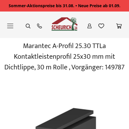
Sommer-Aktionspreise bis 31.08. • Neue Preise ab 01.09.
Zum
Inhalt
springen
Zum
Marantec A-Profil 25.30 TTLa
Ende
der
Kontaktleistenprofil 25x30 mm mit
Bildgalerie
springen
Dichtlippe, 30 m Rolle , Vorgänger: 149787