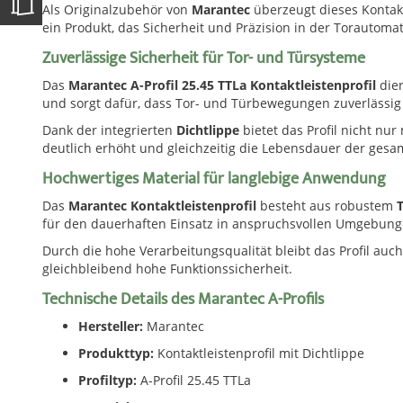
Als Originalzubehör von
Marantec
überzeugt dieses Kontakt
ein Produkt, das Sicherheit und Präzision in der Torautomat
Zuverlässige Sicherheit für Tor- und Türsysteme
Das
Marantec A-Profil 25.45 TTLa Kontaktleistenprofil
dien
und sorgt dafür, dass Tor- und Türbewegungen zuverlässi
Dank der integrierten
Dichtlippe
bietet das Profil nicht nu
deutlich erhöht und gleichzeitig die Lebensdauer der gesa
Hochwertiges Material für langlebige Anwendung
Das
Marantec Kontaktleistenprofil
besteht aus robustem
für den dauerhaften Einsatz in anspruchsvollen Umgebung
Durch die hohe Verarbeitungsqualität bleibt das Profil auc
gleichbleibend hohe Funktionssicherheit.
Technische Details des Marantec A-Profils
Hersteller:
Marantec
Produkttyp:
Kontaktleistenprofil mit Dichtlippe
Profiltyp:
A-Profil 25.45 TTLa