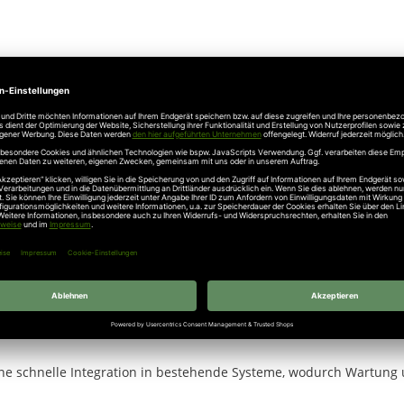
 und eignet sich für unterschiedliche Tor- und Türsysteme. Durch se
taktleisten.
 sichere Anwendung sowohl im gewerblichen als auch im industriell
Verbindung mit einem passenden Aufnahmeprofil verwendbar. Diese
eine schnelle Integration in bestehende Systeme, wodurch Wartung