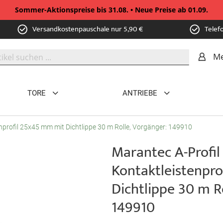
Sommer-Aktionspreise bis 31.08. • Neue Preise ab 01.09.
Versandkostenpauschale nur 5,90 €
Telef
Me
TORE
ANTRIEBE
nprofil 25x45 mm mit Dichtlippe 30 m Rolle, Vorgänger: 149910
Marantec A-Profil
Kontaktleistenpr
Dichtlippe 30 m R
149910