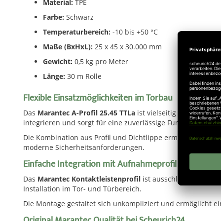
Material:
TPE
Farbe:
Schwarz
Temperaturbereich:
-10 bis +50 °C
Maße (BxHxL):
25 x 45 x 30.000 mm
Gewicht:
0,5 kg pro Meter
Länge:
30 m Rolle
Flexible Einsatzmöglichkeiten im Torbau
Das
Marantec A-Profil 25.45 TTLa
ist vielseitig einsetzbar
integrieren und sorgt für eine zuverlässige Funktion der Kon
Die Kombination aus Profil und Dichtlippe ermöglicht eine
moderne Sicherheitsanforderungen.
Einfache Integration mit Aufnahmeprofil
Das
Marantec Kontaktleistenprofil
ist ausschließlich in 
Installation im Tor- und Türbereich.
Die Montage gestaltet sich unkompliziert und ermöglicht 
Original Marantec Qualität bei Scheurich24