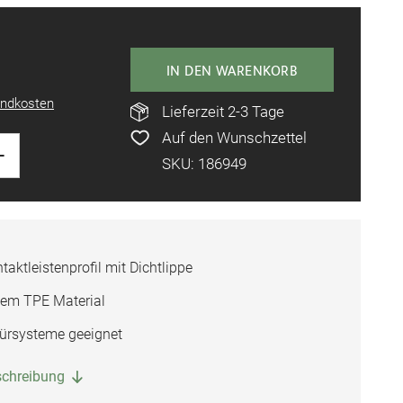
IN DEN WARENKORB
ndkosten
Lieferzeit 2-3 Tage
Auf den Wunschzettel
+
SKU: 186949
aktleistenprofil mit Dichtlippe
tem TPE Material
Türsysteme geeignet
eschreibung