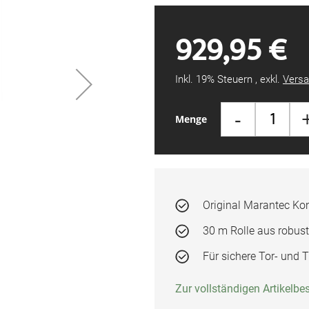
929,95 €
Inkl. 19% Steuern
,
exkl.
Versa
-
Menge
Original Marantec Kont
30 m Rolle aus robus
Für sichere Tor- und 
Zur vollständigen Artikelb