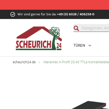
Zum
Wir sind gerne für Sie da:
+49 (0) 6028 / 406258-0
Inhalt
springen
Suche
TÜREN
scheurich24.de
Marantec A-Profil 25.45 TTLa Kontaktleiste
Zum
Ende
der
Bildgalerie
springen