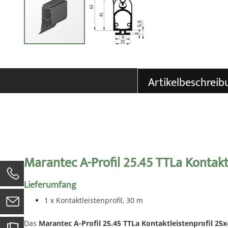
Zum
Anfang
der
Artikelbeschreib
Bildgalerie
springen
Marantec A-Profil 25.45 TTLa Kontakt
0
Lieferumfang
1 x Kontaktleistenprofil, 30 m
Das
Marantec A-Profil 25.45 TTLa Kontaktleistenprofil 25