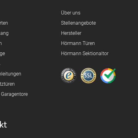
Über uns
rten
Stellenangebote
gang
Hersteller
n
Hörmann Türen
age
Hörmann Sektionaltor
ß
leitungen
tztüren
e Garagentore
kt