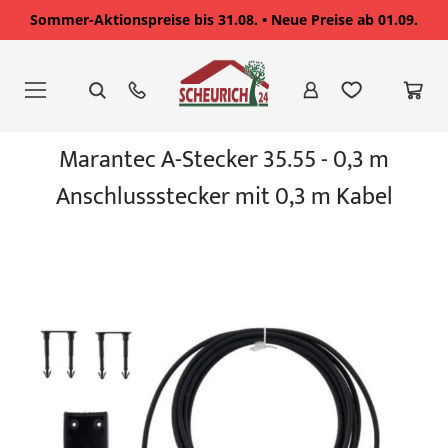
Sommer-Aktionspreise bis 31.08. • Neue Preise ab 01.09.
Zum
Inhalt
springen
Zum
Marantec A-Stecker 35.55 - 0,3 m
Ende
der
Anschlussstecker mit 0,3 m Kabel
Bildgalerie
springen