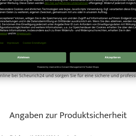
chnell und unkompliziert in bestehende Toranlagen integrieren. Di
innerhalb der Anlage.
profitieren Sie von einer hohen Systemkompatibilität und einer da
immt und gewährleistet eine sichere Signalübertragung.
Zubehörlösungen für moderne Toranlagen. Mit dem
Marantec A-Steck
, Flexibilität und zuverlässige Funktion optimal vereint.
ine bei Scheurich24 und sorgen Sie für eine sichere und professi
Angaben zur Produktsicherheit