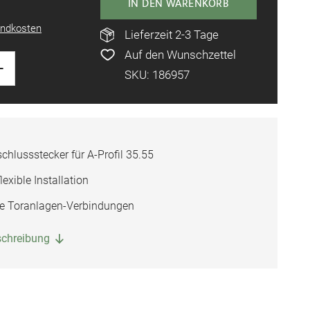
IN DEN WARENKORB
ndkosten
Lieferzeit 2-3 Tage
Auf den Wunschzettel
+
SKU: 186957
chlussstecker für A-Profil 35.55
lexible Installation
ere Toranlagen-Verbindungen
eschreibung