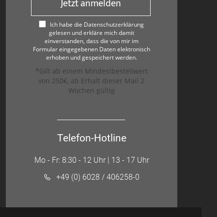
Jetzt anmelden
Ich habe die Datenschutzerklärung
gelesen und erkläre mich damit
einverstanden, dass die von mir im
Formular eingegebenen Daten elektronisch
erhoben und gespeichert werden.
*Gilt ab einem Mindestbestellwert
von 250€, ab Erhalt dieser Mail 2
Wochen gültig
Telefon-Hotline
Mo - Fr: 8:30 - 12 Uhr | 13 - 17 Uhr
+49 (0) 6028 / 406258-0