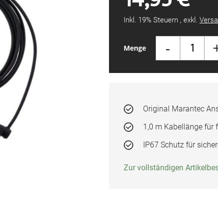
Inkl. 19% Steuern
,
exkl.
Versa
-
Menge
Original Marantec Ans
1,0 m Kabellänge für f
IP67 Schutz für sich
Zur vollständigen Artikelb