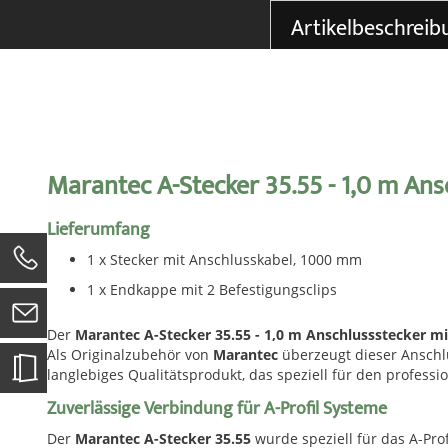
der
Artikelbeschreib
Bildgalerie
springen
Marantec A-Stecker 35.55 - 1,0 m Ans
Lieferumfang
1 x Stecker mit Anschlusskabel, 1000 mm
0
1 x Endkappe mit 2 Befestigungsclips
Der
Marantec A-Stecker 35.55 - 1,0 m Anschlussstecker mi
Als Originalzubehör von
Marantec
überzeugt dieser Anschlu
langlebiges Qualitätsprodukt, das speziell für den professi
Zuverlässige Verbindung für A-Profil Systeme
Der
Marantec A-Stecker 35.55
wurde speziell für das A-Pro