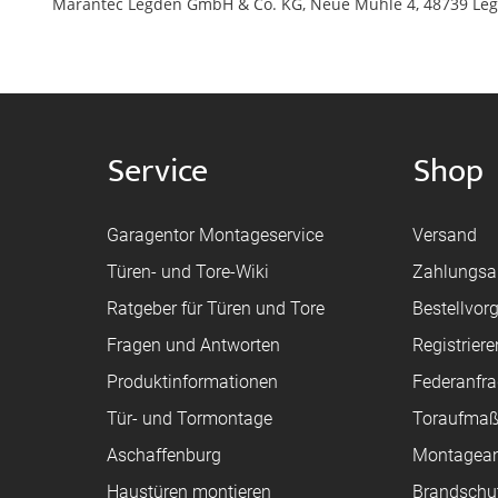
Marantec Legden GmbH & Co. KG, Neue Mühle 4, 48739 Leg
Service
Shop
Garagentor Montageservice
Versand
Türen- und Tore-Wiki
Zahlungsa
Ratgeber für Türen und Tore
Bestellvor
Fragen und Antworten
Registriere
Produktinformationen
Federanfr
Tür- und Tormontage
Toraufma
Aschaffenburg
Montagean
Haustüren montieren
Brandschu