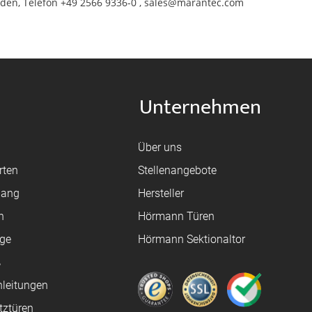
den, Telefon +49 2566 9336-0 , sales@marantec.com
Unternehmen
Über uns
rten
Stellenangebote
gang
Hersteller
n
Hörmann Türen
age
Hörmann Sektionaltor
ß
leitungen
tztüren