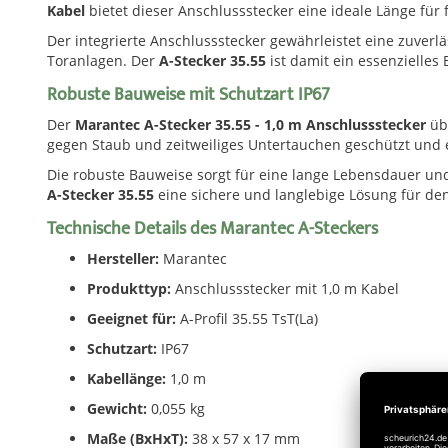
Kabel
bietet dieser Anschlussstecker eine ideale Länge für 
Der integrierte Anschlussstecker gewährleistet eine zuverl
Toranlagen. Der
A-Stecker 35.55
ist damit ein essenzielles
Robuste Bauweise mit Schutzart IP67
Der
Marantec A-Stecker 35.55 - 1,0 m Anschlussstecker
übe
gegen Staub und zeitweiliges Untertauchen geschützt und 
Die robuste Bauweise sorgt für eine lange Lebensdauer und
A-Stecker 35.55
eine sichere und langlebige Lösung für den
Technische Details des Marantec A-Steckers
Hersteller:
Marantec
Produkttyp:
Anschlussstecker mit 1,0 m Kabel
Geeignet für:
A-Profil 35.55 TsT(La)
Schutzart:
IP67
Kabellänge:
1,0 m
Gewicht:
0,055 kg
Maße (BxHxT):
38 x 57 x 17 mm