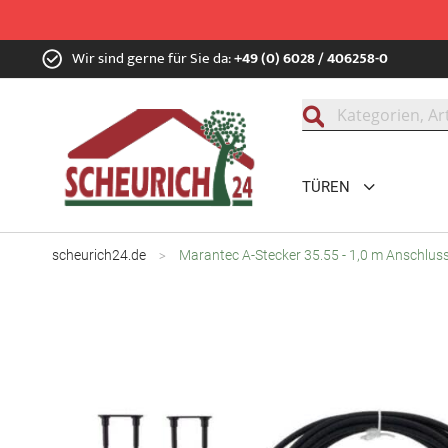
Zum
Wir sind gerne für Sie da:
+49 (0) 6028 / 406258-0
Inhalt
springen
Suche
TÜREN
scheurich24.de
Marantec A-Stecker 35.55 - 1,0 m Anschluss
Zum
Ende
der
Bildgalerie
springen