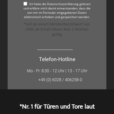
Ich habe die Datenschutzerklärung gelesen
und erkläre mich damit einverstanden, dass die
von mir im Formular eingegebenen Daten
elektronisch erhoben und gespeichert werden.
*Gilt ab einem Mindestbestellwert von
250€, ab Erhalt dieser Mail 2 Wochen
gültig
Telefon-Hotline
Mo - Fr: 8:30 - 12 Uhr | 13 - 17 Uhr
+49 (0) 6028 / 406258-0
*Nr. 1 für Türen und Tore laut