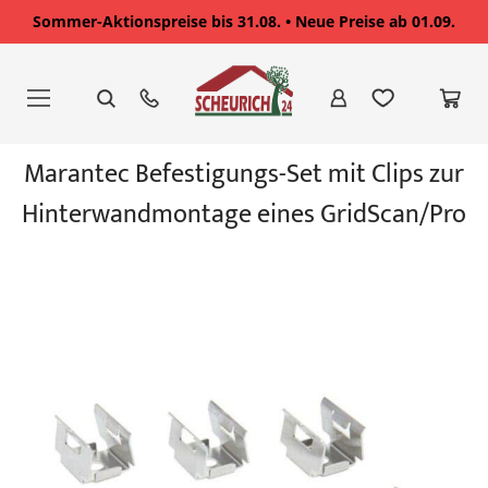
Sommer-Aktionspreise bis 31.08. • Neue Preise ab 01.09.
Zum
Inhalt
springen
Zum
Marantec Befestigungs-Set mit Clips zur
Ende
der
Hinterwandmontage eines GridScan/Pro
Bildgalerie
springen