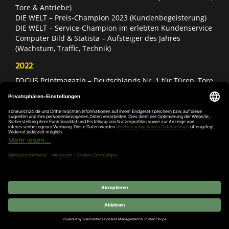
Tore & Antriebe)
DIE WELT – Preis-Champion 2023 (Kundenbegeisterung)
DIE WELT – Service-Champion im erlebten Kundenservice
Computer Bild & Statista – Aufsteiger des Jahres
(Wachstum, Traffic, Technik)
2022
FOCUS Printmagazin – Deutschlands Nr. 1 für Türen, Tore
& Antriebe
Deutschland Test – Bester Onlineshop 2022
FOCUS Money – Branchensieger „Rund ums Haus“
DIE WELT – Service-Champion im erlebten Kundenservice
DIE WELT – Branchengewinner Gold-Rang (Türen, Tore &
Antriebe)
AGB
Impressum
Widerruf
Datenschutz
Cookie-
Einstellungen
© 2026 SCHEURICH GmbH