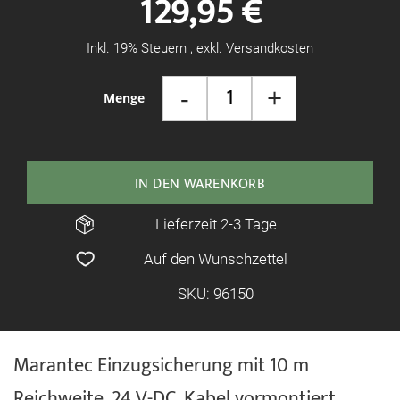
129,95 €
springen
Inkl. 19% Steuern
,
exkl.
Versandkosten
-
+
Menge
IN DEN WARENKORB
Lieferzeit 2-3 Tage
Auf den Wunschzettel
SKU: 96150
Marantec Einzugsicherung mit 10 m
Reichweite, 24 V-DC, Kabel vormontiert