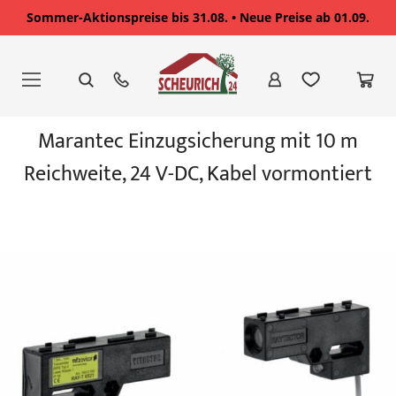
Sommer-Aktionspreise bis 31.08. • Neue Preise ab 01.09.
Zum
Inhalt
springen
Zum
Marantec Einzugsicherung mit 10 m
Ende
der
Reichweite, 24 V-DC, Kabel vormontiert
Bildgalerie
springen