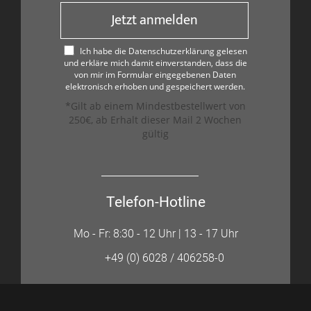
Jetzt anmelden
Ich habe die Datenschutzerklärung gelesen
und erkläre mich damit einverstanden, dass die
von mir im Formular eingegebenen Daten
elektronisch erhoben und gespeichert werden.
*Gilt ab einem Mindestbestellwert von
250€, ab Erhalt dieser Mail 2 Wochen
gültig
Telefon-Hotline
Mo - Fr: 8:30 - 12 Uhr | 13 - 17 Uhr
+49 (0) 6028 / 406258-0