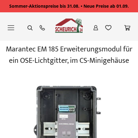
Sommer-Aktionspreise bis 31.08. • Neue Preise ab 01.09.
Zum
Inhalt
springen
Zum
Marantec EM 185 Erweiterungsmodul für
Ende
der
ein OSE-Lichtgitter, im CS-Minigehäuse
Bildgalerie
springen