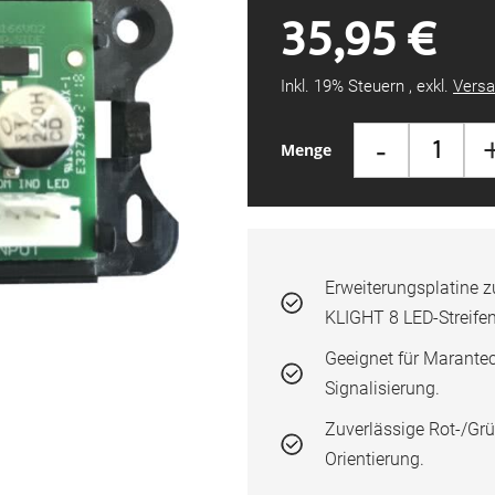
35,95 €
Inkl. 19% Steuern
,
exkl.
Versa
-
Menge
Erweiterungsplatine 
KLIGHT 8 LED-Streifen
Geeignet für Marantec
Signalisierung.
Zuverlässige Rot-/Grü
Orientierung.