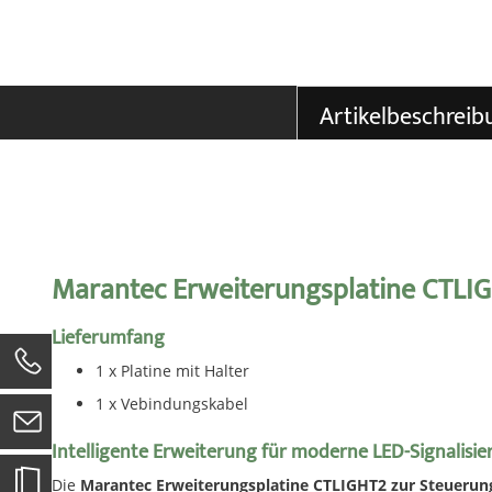
der
Bildgalerie
springen
Artikelbeschreib
Marantec Erweiterungsplatine CTLIG
Lieferumfang
1 x Platine mit Halter
0
1 x Vebindungskabel
Intelligente Erweiterung für moderne LED-Signalisi
Die
Marantec Erweiterungsplatine CTLIGHT2 zur Steuerung