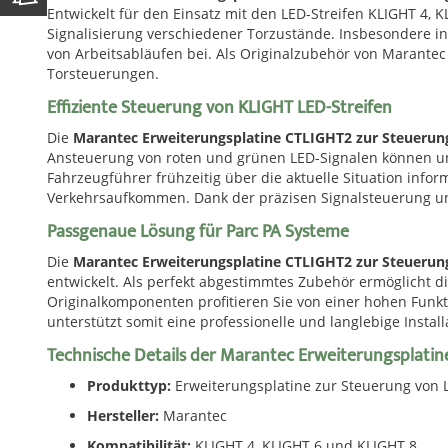
Entwickelt für den Einsatz mit den LED-Streifen KLIGHT 4, 
Signalisierung verschiedener Torzustände. Insbesondere in
von Arbeitsabläufen bei. Als Originalzubehör von Marantec
Torsteuerungen.
Effiziente Steuerung von KLIGHT LED-Streifen
Die
Marantec Erweiterungsplatine CTLIGHT2 zur Steuerung
Ansteuerung von roten und grünen LED-Signalen können unt
Fahrzeugführer frühzeitig über die aktuelle Situation infor
Verkehrsaufkommen. Dank der präzisen Signalsteuerung unte
Passgenaue Lösung für Parc PA Systeme
Die
Marantec Erweiterungsplatine CTLIGHT2 zur Steuerung
entwickelt. Als perfekt abgestimmtes Zubehör ermöglicht 
Originalkomponenten profitieren Sie von einer hohen Funkti
unterstützt somit eine professionelle und langlebige Install
Technische Details der Marantec Erweiterungsplati
Produkttyp:
Erweiterungsplatine zur Steuerung von L
Hersteller:
Marantec
Kompatibilität:
KLIGHT 4, KLIGHT 6 und KLIGHT 8