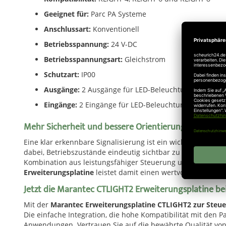
Geeignet für:
Parc PA Systeme
Anschlussart:
Konventionell
Betriebsspannung:
24 V-DC
Betriebsspannungsart:
Gleichstrom
Schutzart:
IP00
Ausgänge:
2 Ausgänge für LED-Beleuchtung Rot/Grün
Eingänge:
2 Eingänge für LED-Beleuchtung Rot/Grün
Mehr Sicherheit und bessere Orientierung
Eine klar erkennbare Signalisierung ist ein wichtiger Best
dabei, Betriebszustände eindeutig sichtbar zu machen und 
Kombination aus leistungsfähiger Steuerung und hochwertig
Erweiterungsplatine
leistet damit einen wertvollen Beitrag
Jetzt die Marantec CTLIGHT2 Erweiterungsplatine bei
Mit der
Marantec Erweiterungsplatine CTLIGHT2 zur Steue
Die einfache Integration, die hohe Kompatibilität mit den 
Anwendungen. Vertrauen Sie auf die bewährte Qualität vo