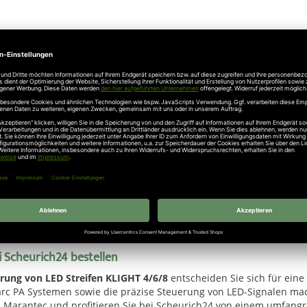
andteil moderner Toranlagen. Die
Marantec Erweiterungsplatine CT
die Sicherheit im Umfeld der Toranlage zu erhöhen. Ob in Parkhäu
er LED-Technologie sorgt für eine verbesserte Orientierung und e
 zu einem professionellen Anlagenbetrieb.
 Scheurich24 bestellen
rung von LED Streifen KLIGHT 4/6/8
entscheiden Sie sich für eine
Parc PA Systemen sowie die präzise Steuerung von LED-Signalen mac
n Marantec und profitieren Sie bei Scheurich24 von einem umfan