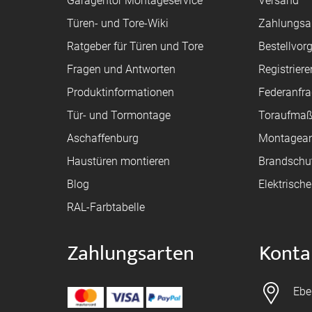
Garagentor Montageservice
Versand
Türen- und Tore-Wiki
Zahlungsa
Ratgeber für Türen und Tore
Bestellvor
Fragen und Antworten
Registriere
Produktinformationen
Federanfr
Tür- und Tormontage
Toraufma
Aschaffenburg
Montagean
Haustüren montieren
Brandschu
Blog
Elektrisch
RAL-Farbtabelle
Zahlungsarten
Konta
Ebe