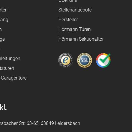
Über uns
rten
Stellenangebote
gang
Hersteller
n
Hörmann Türen
age
Hörmann Sektionaltor
ß
leitungen
tztüren
e Garagentore
kt
rsbacher Str. 63-65, 63849 Leidersbach