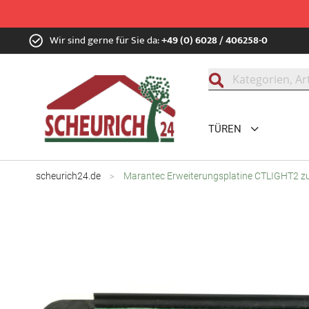
Zum
Wir sind gerne für Sie da:
+49 (0) 6028 / 406258-0
Inhalt
springen
Suche
TÜREN
scheurich24.de
Marantec Erweiterungsplatine CTLIGHT2 zu
Zum
Ende
der
Bildgalerie
springen