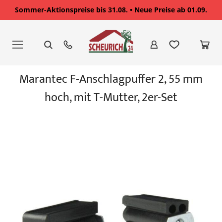
Sommer-Aktionspreise bis 31.08. • Neue Preise ab 01.09.
Zum
Inhalt
springen
Zum
Marantec F-Anschlagpuffer 2, 55 mm
Ende
der
hoch, mit T-Mutter, 2er-Set
Bildgalerie
springen