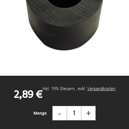
Zum
Anfang
der
Bildgalerie
2,89 €
Inkl. 19% Steuern
,
exkl.
Versandkosten
springen
-
+
Menge