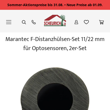
Sommer-Aktionspreise bis 31.08. • Neue Preise ab 01.09.
Zum
Inhalt
springen
Zum
Marantec F-Distanzhülsen-Set 11/22 mm
Ende
der
für Optosensoren, 2er-Set
Bildgalerie
springen