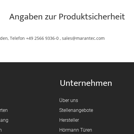
Angaben zur Produktsicherheit
den, Telefon +49 2566 9336-0 , sales@marantec.com
Unternehmen
Über uns
rten
Stellenangebote
gang
Hersteller
n
Hörmann Türen