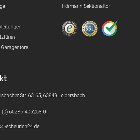
age
Hörmann Sektionaltor
ß
leitungen
tztüren
e Garagentore
kt
rsbacher Str. 63-65, 63849 Leidersbach
 (0) 6028 / 406258-0
fo@scheurich24.de