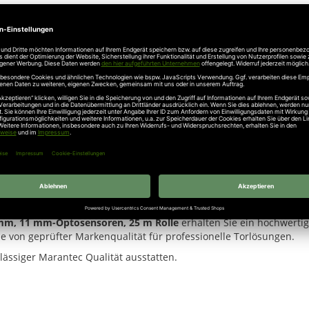
ielzahl von Tor- und Türsystemen geeignet und bietet eine flexible 
 und sorgt so für eine sichere und stabile Verbindung.
t sich das Profil ideal für moderne Sicherheitslösungen im indust
ng mit einem passenden Systemprofil und ermöglicht eine schnelle s
etzen.
haftliche Lösung für größere Projekte im Tor- und Anlagenbau.
3 mm, 11 mm-Optosensoren, 25 m Rolle
erhalten Sie ein hochwertig
Sie von geprüfter Markenqualität für professionelle Torlösungen.
lässiger Marantec Qualität ausstatten.