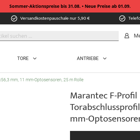
Sommer-Aktionspreise bis 31.08. • Neue Preise ab 01.09.
Versandkostenpauschale nur 5,90 €
Telef
Me
TORE
ANTRIEBE
5x56,3 mm, 11 mm-Optosensoren, 25 m Rolle
Marantec F-Profil
Torabschlussprofi
mm-Optosensoren,