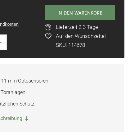
IN DEN WARENKORB
ndkosten
Lieferzeit 2-3 Tage
Auf den Wunschzettel
+
SKU: 114678
ür 11 mm Optosensoren
e Toranlagen
ätzlichen Schutz
eschreibung