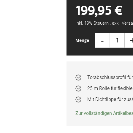
199,95 €
Inkl. 19% Steuern
,
exkl.
Versa
-
Menge
Torabschlussprofil f
25 m Rolle für flexibl
Mit Dichtlippe für zus
Zur vollständigen Artikelb