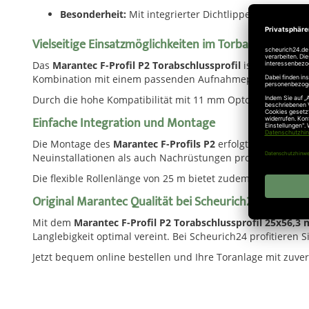
Besonderheit:
Mit integrierter Dichtlippe
Vielseitige Einsatzmöglichkeiten im Torbau
Das
Marantec F-Profil P2 Torabschlussprofil
ist für eine V
Kombination mit einem passenden Aufnahmeprofil verwendet
Durch die hohe Kompatibilität mit 11 mm Optosensoren eigne
Einfache Integration und Montage
Die Montage des
Marantec F-Profils P2
erfolgt in Verbindu
Neuinstallationen als auch Nachrüstungen problemlos ums
Die flexible Rollenlänge von 25 m bietet zudem eine wirtsc
Original Marantec Qualität bei Scheurich24
Mit dem
Marantec F-Profil P2 Torabschlussprofil 25x56,
Langlebigkeit optimal vereint. Bei Scheurich24 profitieren 
Jetzt bequem online bestellen und Ihre Toranlage mit zuver