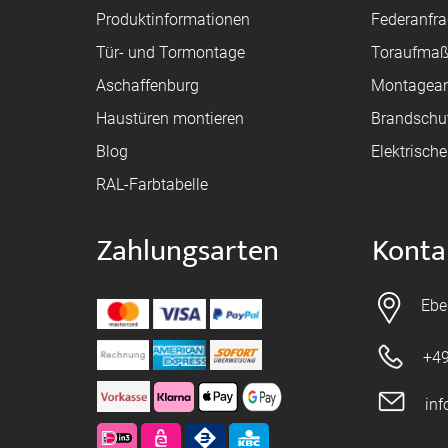
Produktinformationen
Federanfr
Tür- und Tormontage
Toraufma
Aschaffenburg
Montagean
Haustüren montieren
Brandschu
Blog
Elektrisch
RAL-Farbtabelle
Zahlungsarten
Konta
Ebe
+49
in