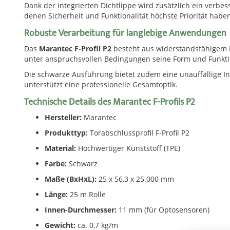
Dank der integrierten Dichtlippe wird zusätzlich ein verbes
denen Sicherheit und Funktionalität höchste Priorität habe
Robuste Verarbeitung für langlebige Anwendungen
Das
Marantec F-Profil P2
besteht aus widerstandsfähigem Ma
unter anspruchsvollen Bedingungen seine Form und Funkti
Die schwarze Ausführung bietet zudem eine unauffällige In
unterstützt eine professionelle Gesamtoptik.
Technische Details des Marantec F-Profils P2
Hersteller:
Marantec
Produkttyp:
Torabschlussprofil F-Profil P2
Material:
Hochwertiger Kunststoff (TPE)
Farbe:
Schwarz
Maße (BxHxL):
25 x 56,3 x 25.000 mm
Länge:
25 m Rolle
Innen-Durchmesser:
11 mm (für Optosensoren)
Gewicht:
ca. 0,7 kg/m