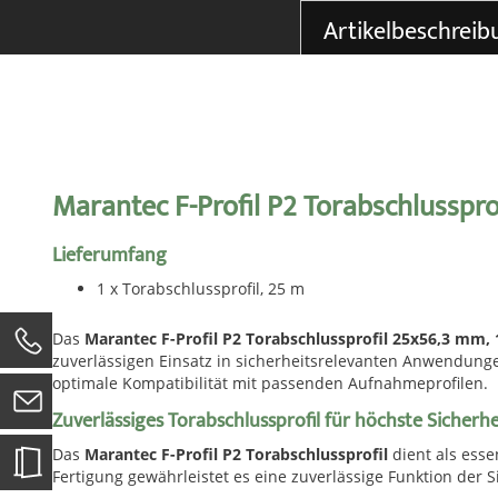
der
Artikelbeschreib
Bildgalerie
springen
Marantec F-Profil P2 Torabschlusspr
Lieferumfang
1 x Torabschlussprofil, 25 m
Das
Marantec F-Profil P2 Torabschlussprofil 25x56,3 mm
0
zuverlässigen Einsatz in sicherheitsrelevanten Anwendunge
optimale Kompatibilität mit passenden Aufnahmeprofilen.
Zuverlässiges Torabschlussprofil für höchste Sicherhe
Das
Marantec F-Profil P2 Torabschlussprofil
dient als esse
Fertigung gewährleistet es eine zuverlässige Funktion der 