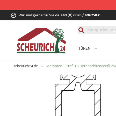
Zum
Wir sind gerne für Sie da:
+49 (0) 6028 / 406258-0
Inhalt
springen
Suche
TÜREN
scheurich24.de
Marantec F-Profil P2 Torabschlussprofil 2
Zum
Ende
der
Bildgalerie
springen