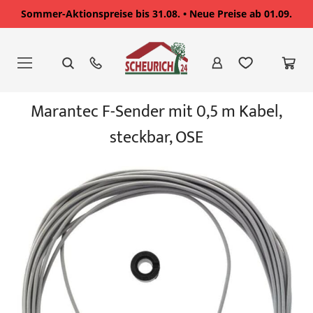
Sommer-Aktionspreise bis 31.08. • Neue Preise ab 01.09.
Zum
Inhalt
springen
Zum
Marantec F-Sender mit 0,5 m Kabel,
Ende
der
steckbar, OSE
Bildgalerie
springen