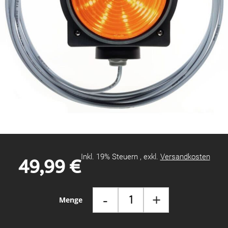
Zum
Anfang
der
Bildgalerie
49,99 €
Inkl. 19% Steuern
,
exkl.
Versandkosten
springen
-
+
Menge