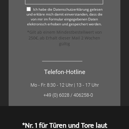
Ich habe die Datenschutzerklärung gelesen
und erkläre mich damit einverstanden, dass die
von mir im Formular eingegebenen Daten
elektronisch erhoben und gespeichert werden.
*Gilt ab einem Mindestbestellwert von
250€, ab Erhalt dieser Mail 2 Wochen
gültig
Telefon-Hotline
Mo - Fr: 8:30 - 12 Uhr | 13 - 17 Uhr
+49 (0) 6028 / 406258-0
*Nr. 1 für Türen und Tore laut