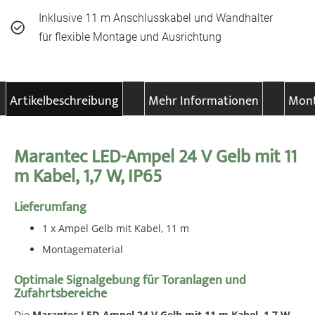
Inklusive 11 m Anschlusskabel und Wandhalter
für flexible Montage und Ausrichtung
Artikelbeschreibung
Mehr Informationen
Mont
Marantec LED-Ampel 24 V Gelb mit 11
m Kabel, 1,7 W, IP65
Lieferumfang
1 x Ampel Gelb mit Kabel, 11 m
Montagematerial
Optimale Signalgebung für Toranlagen und
Zufahrtsbereiche
Die
Marantec LED-Ampel 24 V Gelb mit 11 m Kabel, 1,7 W,