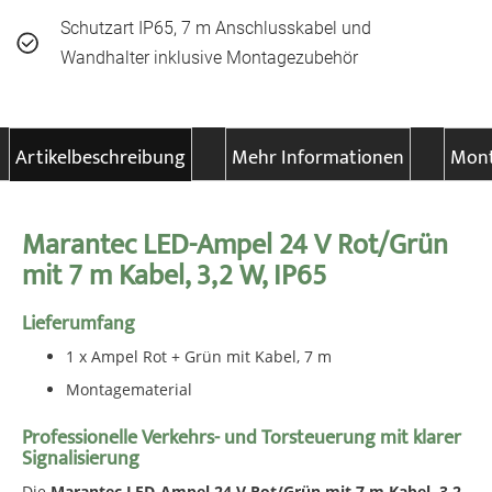
Schutzart IP65, 7 m Anschlusskabel und
Wandhalter inklusive Montagezubehör
Artikelbeschreibung
Mehr Informationen
Mont
Marantec LED-Ampel 24 V Rot/Grün
mit 7 m Kabel, 3,2 W, IP65
Lieferumfang
1 x Ampel Rot + Grün mit Kabel, 7 m
Montagematerial
Professionelle Verkehrs- und Torsteuerung mit klarer
Signalisierung
Die
Marantec LED-Ampel 24 V Rot/Grün mit 7 m Kabel, 3,2