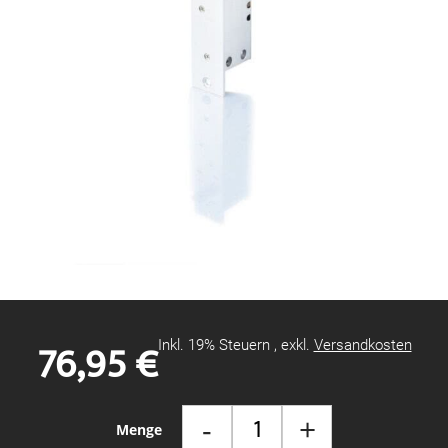
Zum
Anfang
der
Bildgalerie
76,95 €
Inkl. 19% Steuern
,
exkl.
Versandkosten
springen
-
+
Menge