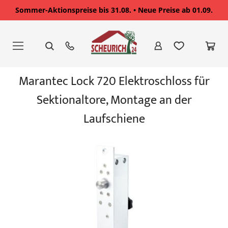
Sommer-Aktionspreise bis 31.08. • Neue Preise ab 01.09.
Zum
Inhalt
springen
Zum
Marantec Lock 720 Elektroschloss für
Ende
der
Sektionaltore, Montage an der
Bildgalerie
springen
Laufschiene