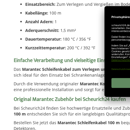
Einsatzbereich:
Zum Verlegen und Vergießen im Bod
Kabellänge:
100 m
Anzahl Adern:
1
Aderquerschnitt:
1,5 mm²
Dauertemperatur:
180 °C / 356 °F
Kurzzeittemperatur:
200 °C / 392 °F
Einfache Verarbeitung und vielseitige Einsatzmöglic
Das
Marantec Schleifenkabel zum Verlegen und Vergieße
sich ideal für den Einsatz bei Schrankenanlagen, automatis
Durch die Verwendung originaler
Marantec Komponenten
eine professionelle Installation und sorgt für eine zuver
Original Marantec Zubehör bei Scheurich24 kaufen
Bei Scheurich24 finden Sie hochwertige Ersatzteile und Z
100 m
entscheiden Sie sich für ein langlebiges Qualitätspr
Bestellen Sie jetzt das
Marantec Schleifenkabel 100 m
beque
Detektoren.