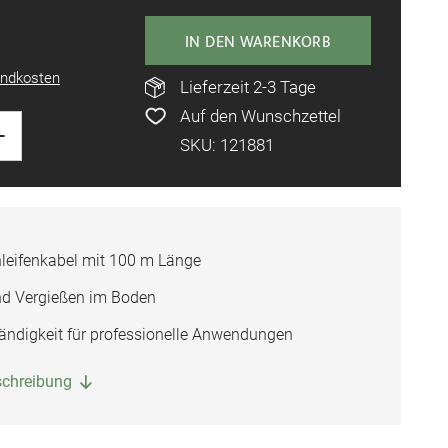
IN DEN WARENKORB
ndkosten
Lieferzeit 2-3 Tage
Auf den Wunschzettel
+
SKU: 121881
hleifenkabel mit 100 m Länge
nd Vergießen im Boden
ndigkeit für professionelle Anwendungen
eschreibung