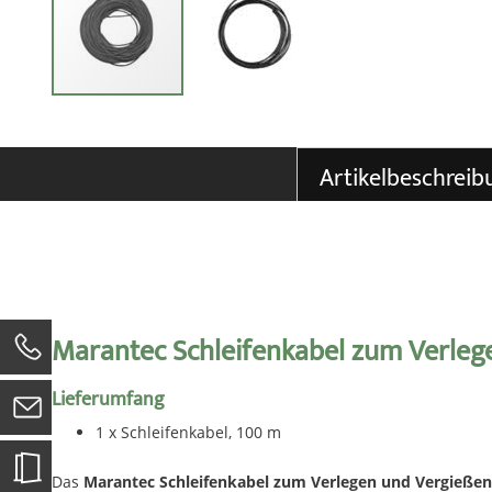
Zum
Anfang
der
Artikelbeschreib
Bildgalerie
springen
Marantec Schleifenkabel zum Verleg
0
Lieferumfang
1 x Schleifenkabel, 100 m
Das
Marantec Schleifenkabel zum Verlegen und Vergieße