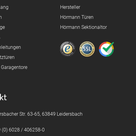
gang
Hersteller
n
Hörmann Türen
age
Hörmann Sektionaltor
ß
leitungen
tztüren
e Garagentore
kt
rsbacher Str. 63-65, 63849 Leidersbach
 (0) 6028 / 406258-0