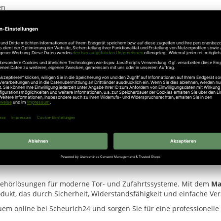
en
hkeiten
n im Boden, 100 m
lässt sich einfach verarbeiten und flexibel an u
chen Toranlagen und Zufahrtskontrollen, bei denen eine zuverläss
profitieren Sie von einer hohen Kompatibilität sowie einer dauerha
lässige Verbindung innerhalb moderner Steuerungssysteme.
ubehörlösungen für moderne Tor- und Zufahrtssysteme. Mit dem
Ma
odukt, das durch Sicherheit, Widerstandsfähigkeit und einfache Ve
m online bei Scheurich24 und sorgen Sie für eine professionelle u