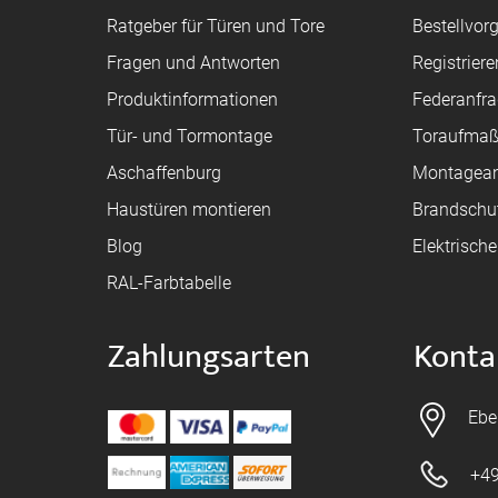
Ratgeber für Türen und Tore
Bestellvor
Fragen und Antworten
Registriere
Produktinformationen
Federanfr
Tür- und Tormontage
Toraufma
Aschaffenburg
Montagean
Haustüren montieren
Brandschu
Blog
Elektrisch
RAL-Farbtabelle
Zahlungsarten
Konta
Ebe
+49