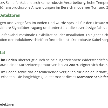
es Schleifenkabel durch seine robuste Verarbeitung, hohe Tempera
ll für anspruchsvolle Anwendungen im Bereich moderner Tor- und 
-Detektoren
gen und Vergießen im Boden und wurde speziell für den Einsatz mi
 sichere Signalübertragung und unterstützt die zuverlässige Fahr
leifenkabel maximale Flexibilität bei der Installation. Es eignet si
n der Induktionsschleife erforderlich ist. Das robuste Kabel sorg
tät
n im Boden
überzeugt durch seine ausgezeichnete Widerstandsfä
sowie einer Kurzzeittemperatur von bis zu
200 °C
eignet sich das K
 im Boden sowie das anschließende Vergießen für eine dauerhaft g
erhalten. Die langlebige Qualität macht dieses
Marantec Schleife
Detektoren