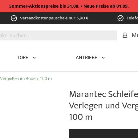
Sommer-Aktionspreise bis 31.08. • Neue Preise ab 01.09.
Versandkostenpauschale nur 5,90 €
Telef
Me
TORE
ANTRIEBE
 Vergießen im Boden, 100 m
Marantec Schleif
Verlegen und Ver
100 m