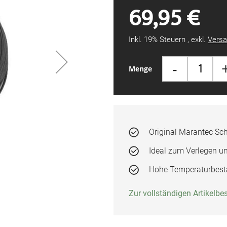
69,95 €
Inkl. 19% Steuern
,
exkl.
Versa
-
Menge
Original Marantec Sc
Ideal zum Verlegen u
Hohe Temperaturbestä
Zur vollständigen Artikelb