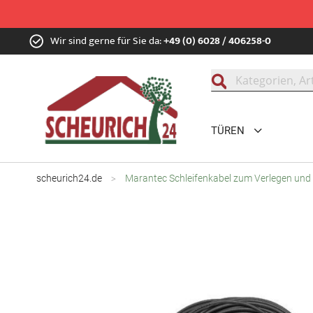
Zum
Wir sind gerne für Sie da:
+49 (0) 6028 / 406258-0
Inhalt
springen
Suche
TÜREN
scheurich24.de
Marantec Schleifenkabel zum Verlegen und
Zum
Ende
der
Bildgalerie
springen