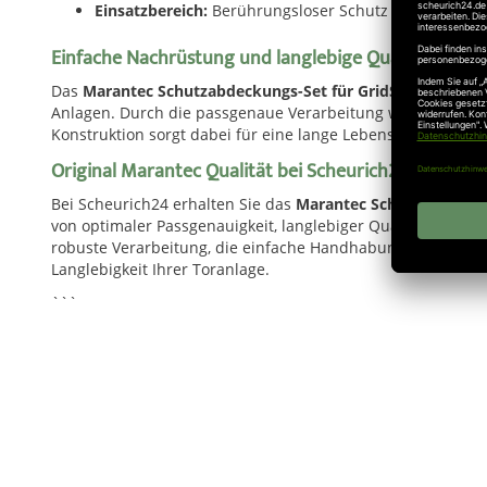
Einsatzbereich:
Berührungsloser Schutz von Toren, P
Einfache Nachrüstung und langlebige Qualität
Das
Marantec Schutzabdeckungs-Set für GridScan/Pro 2.
Anlagen. Durch die passgenaue Verarbeitung wird eine opti
Konstruktion sorgt dabei für eine lange Lebensdauer und u
Original Marantec Qualität bei Scheurich24 kaufen
Bei Scheurich24 erhalten Sie das
Marantec Schutzabdeckun
von optimaler Passgenauigkeit, langlebiger Qualität und e
robuste Verarbeitung, die einfache Handhabung und den eff
Langlebigkeit Ihrer Toranlage.
```