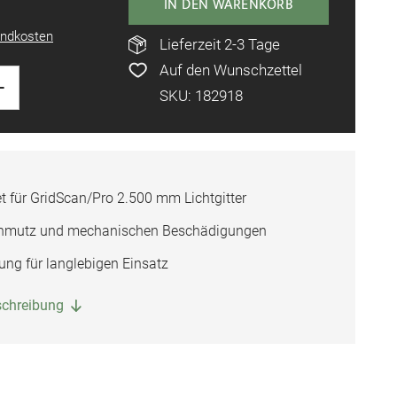
IN DEN WARENKORB
ndkosten
Lieferzeit 2-3 Tage
Auf den Wunschzettel
+
SKU: 182918
 für GridScan/Pro 2.500 mm Lichtgitter
Schmutz und mechanischen Beschädigungen
ng für langlebigen Einsatz
eschreibung