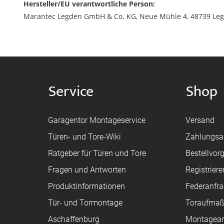
Hersteller/EU verantwortliche Person:
Marantec Legden GmbH & Co. KG, Neue Mühle 4, 48739 Leg
Service
Shop
Garagentor Montageservice
Versand
Türen- und Tore-Wiki
Zahlungsa
Ratgeber für Türen und Tore
Bestellvor
Fragen und Antworten
Registriere
Produktinformationen
Federanfr
Tür- und Tormontage
Toraufma
Aschaffenburg
Montagean