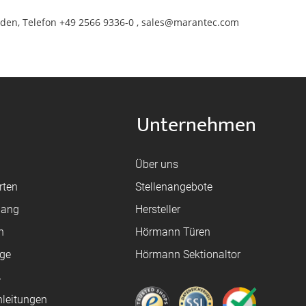
den, Telefon +49 2566 9336-0 , sales@marantec.com
Unternehmen
Über uns
rten
Stellenangebote
gang
Hersteller
n
Hörmann Türen
age
Hörmann Sektionaltor
ß
leitungen