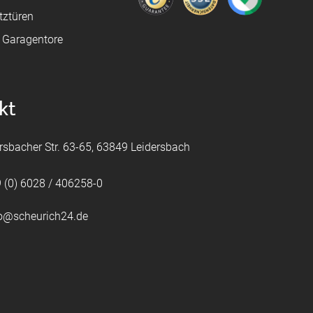
tztüren
e Garagentore
kt
rsbacher Str. 63-65, 63849 Leidersbach
 (0) 6028 / 406258-0
fo@scheurich24.de