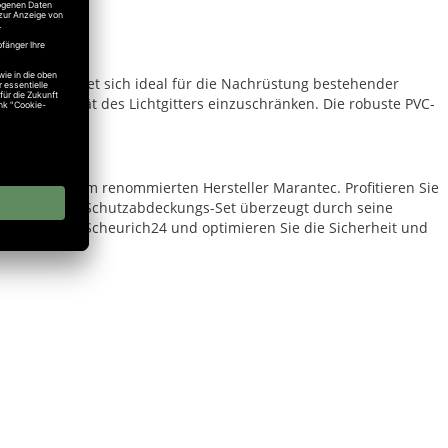
eren und eignet sich ideal für die Nachrüstung bestehender
unktionalität des Lichtgitters einzuschränken. Die robuste PVC-
 Bedingungen.
hör direkt vom renommierten Hersteller Marantec. Profitieren Sie
. Das Marantec Schutzabdeckungs-Set überzeugt durch seine
m online bei Scheurich24 und optimieren Sie die Sicherheit und