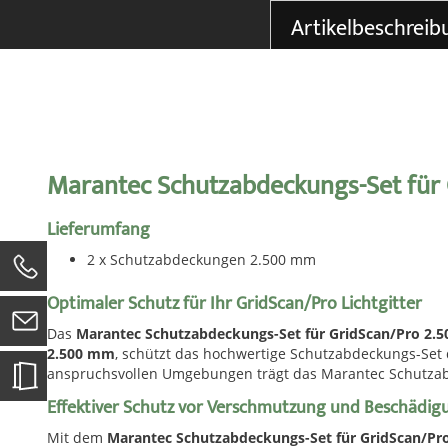
der
Artikelbeschreib
Bildgalerie
springen
Marantec Schutzabdeckungs-Set für
Lieferumfang
2 x Schutzabdeckungen 2.500 mm
0
Optimaler Schutz für Ihr GridScan/Pro Lichtgitter
Das
Marantec Schutzabdeckungs-Set für GridScan/Pro 2.
2.500 mm
, schützt das hochwertige Schutzabdeckungs-Set 
anspruchsvollen Umgebungen trägt das Marantec Schutzabdec
Effektiver Schutz vor Verschmutzung und Beschädig
Mit dem
Marantec Schutzabdeckungs-Set für GridScan/Pr