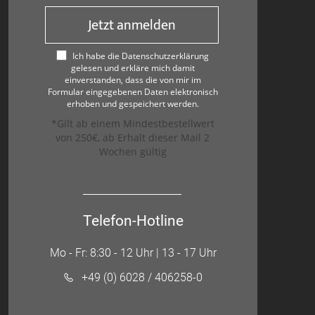
Jetzt anmelden
Ich habe die Datenschutzerklärung
gelesen und erkläre mich damit
einverstanden, dass die von mir im
Formular eingegebenen Daten elektronisch
erhoben und gespeichert werden.
*Gilt ab einem Mindestbestellwert
von 250€, ab Erhalt dieser Mail 2
Wochen gültig
Telefon-Hotline
Mo - Fr: 8:30 - 12 Uhr | 13 - 17 Uhr
+49 (0) 6028 / 406258-0