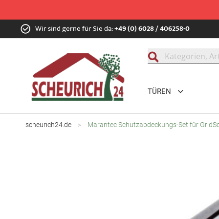
Zum
Wir sind gerne für Sie da:
+49 (0) 6028 / 406258-0
Inhalt
springen
Suche
TÜREN
scheurich24.de
Marantec Schutzabdeckungs-Set für Grid
Zum
Ende
der
Bildgalerie
springen