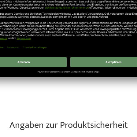
ersonen und Objekten
500 mm
lässt sich unkompliziert an kompatiblen Lichtgittern monti
male Abdeckung der Linsen gewährleistet, ohne die grundlegende F
nterstützt den zuverlässigen Einsatz auch unter anspruchsvollen
gs-Set für GridScan/Pro 2.500 mm
als hochwertiges Originalzube
iner professionellen Lösung zum Schutz Ihrer Lichtgitter-Systeme
ektiven Schutz empfindlicher Sensoren. Bestellen Sie jetzt beque
Angaben zur Produktsicherheit