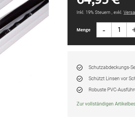
Inkl. 19% Steuern
,
exkl.
Versa
-
Menge
Schutzabdeckungs-Set
Schützt Linsen vor 
Robuste PVC-Ausführu
Zur vollständigen Artikelb