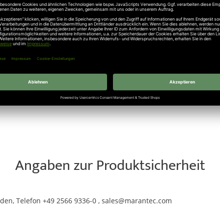
2125 mm
erhalten Sie eine durchdachte Lösung für komplexe Montag
 und eine gleichmäßige Torbewegung gewährleistet ist. Durch die 
heren Systemstabilität führt. Damit ist dieses Bauteil ein unverzic
tellen
mm
ist die ideale Wahl für alle, die eine zuverlässige und langlebi
, robuste Verarbeitung und einfache Integration in bestehende Sys
mpetentem Service rund um Ihr Garagentor-Zubehör.
Angaben zur Produktsicherheit
den, Telefon +49 2566 9336-0 , sales@marantec.com