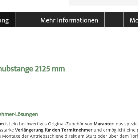
ung
Mehr Informationen
Mo
chubstange 2125 mm
tnehmer-Lösungen
mm
ist ein hochwertiges Original-Zubehör von
Marantec
, das spezi
gsstarke
Verlängerung für den Tormitnehmer
und ermöglicht eine 
Montage der Antriebsschiene direkt am Sturz oder über dem Torblat