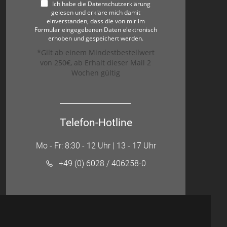
Ich habe die Datenschutzerklärung
gelesen und erkläre mich damit
einverstanden, dass die von mir im
Formular eingegebenen Daten elektronisch
erhoben und gespeichert werden.
*Gilt ab einem Mindestbestellwert
von 250€, ab Erhalt dieser Mail 2
Wochen gültig
Telefon-Hotline
Mo - Fr: 8:30 - 12 Uhr | 13 - 17 Uhr
+49 (0) 6028 / 406258-0