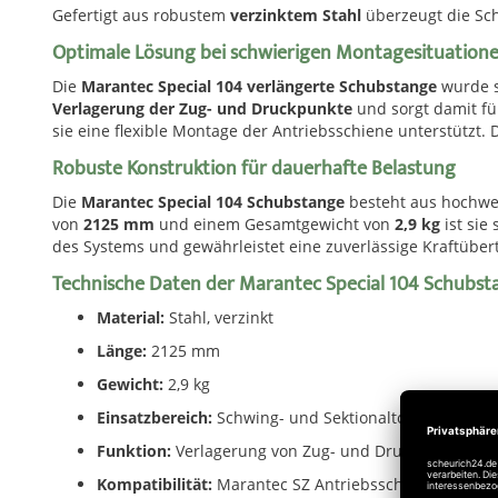
Gefertigt aus robustem
verzinktem Stahl
überzeugt die Schu
Optimale Lösung bei schwierigen Montagesituation
Die
Marantec Special 104 verlängerte Schubstange
wurde s
Verlagerung der Zug- und Druckpunkte
und sorgt damit f
sie eine flexible Montage der Antriebsschiene unterstützt.
Robuste Konstruktion für dauerhafte Belastung
Die
Marantec Special 104 Schubstange
besteht aus hochw
von
2125 mm
und einem Gesamtgewicht von
2,9 kg
ist sie
des Systems und gewährleistet eine zuverlässige Kraftüber
Technische Daten der Marantec Special 104 Schubst
Material:
Stahl, verzinkt
Länge:
2125 mm
Gewicht:
2,9 kg
Einsatzbereich:
Schwing- und Sektionaltore
Funktion:
Verlagerung von Zug- und Druckpunkten
Kompatibilität:
Marantec SZ Antriebsschienen