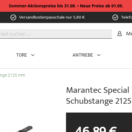
Sommer-Aktionspreise bis 31.08. • Neue Preise ab 01.09.
Versandkostenpauschale nur 5,90 €
Telef
Me
TORE
ANTRIEBE
tange 2125 mm
Marantec Special 
Schubstange 212
46,89 €