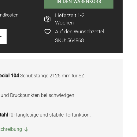
IN DEN WARENKORB
ndkosten
Lieferzeit 1-2
Wochen
Auf den Wunschzettel
+
SKU: 564868
cial 104
Schubstange 2125 mm für SZ
 und Druckpunkten bei schwierigen
tahl
für langlebige und stabile Torfunktion.
eschreibung