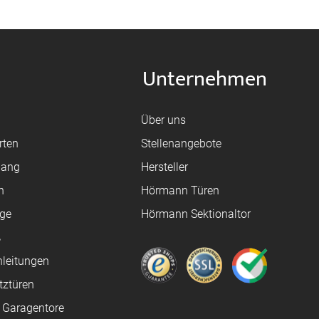
Unternehmen
Über uns
rten
Stellenangebote
gang
Hersteller
n
Hörmann Türen
age
Hörmann Sektionaltor
ß
leitungen
tztüren
e Garagentore