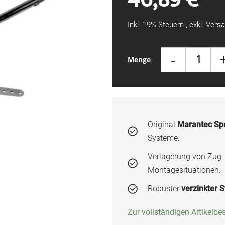
Inkl. 19% Steuern
,
exkl.
Versa
-
Menge
Original
Marantec Spe
Systeme.
Verlagerung von Zug-
Montagesituationen.
Robuster
verzinkter S
Zur vollständigen Artikelb