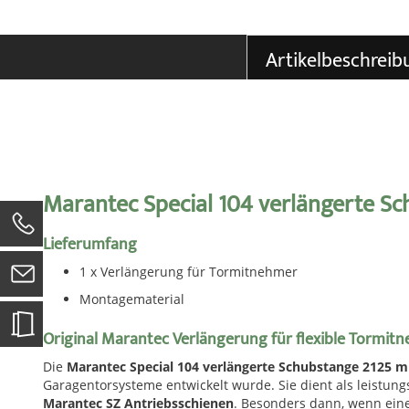
der
Bildgalerie
springen
Artikelbeschreib
Marantec Special 104 verlängerte S
0
Lieferumfang
1 x Verlängerung für Tormitnehmer
Montagematerial
Original Marantec Verlängerung für flexible Tormi
Die
Marantec Special 104 verlängerte Schubstange 2125 
Garagentorsysteme entwickelt wurde. Sie dient als leistun
Marantec SZ Antriebsschienen
. Besonders dann, wenn eine 