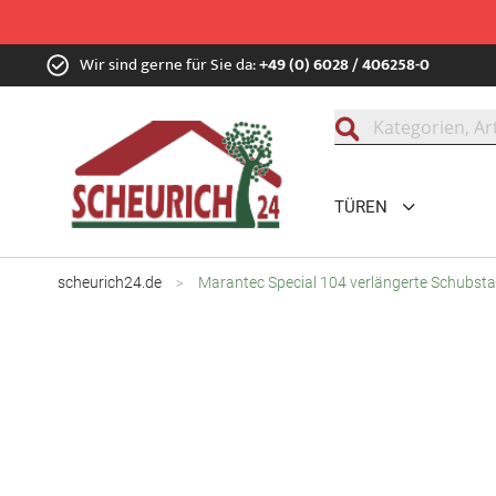
Zum
Wir sind gerne für Sie da:
+49 (0) 6028 / 406258-0
Inhalt
springen
Suche
TÜREN
scheurich24.de
Marantec Special 104 verlängerte Schubs
Zum
Ende
der
Bildgalerie
springen