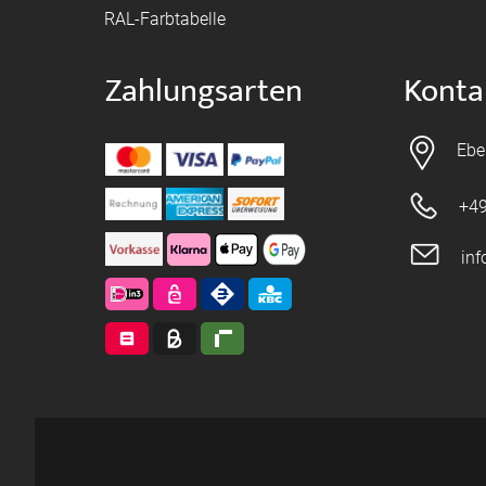
RAL-Farbtabelle
Zahlungsarten
Konta
Ebe
+49
in