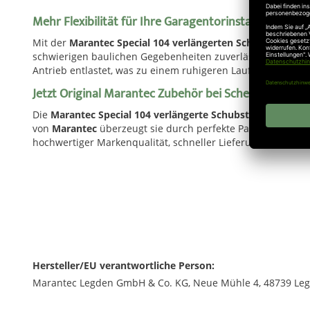
Mehr Flexibilität für Ihre Garagentorinstallation
Mit der
Marantec Special 104 verlängerten Schubstange 
schwierigen baulichen Gegebenheiten zuverlässig arbeitet
Antrieb entlastet, was zu einem ruhigeren Lauf und einer hö
Jetzt Original Marantec Zubehör bei Scheurich24 bes
Die
Marantec Special 104 verlängerte Schubstange 2125 
von
Marantec
überzeugt sie durch perfekte Passgenauigkeit
hochwertiger Markenqualität, schneller Lieferung und ko
Hersteller/EU verantwortliche Person:
Marantec Legden GmbH & Co. KG, Neue Mühle 4, 48739 Leg