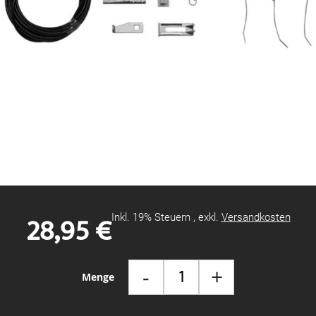
Zum
Anfang
der
Bildgalerie
28,95 €
Inkl. 19% Steuern
,
exkl.
Versandkosten
springen
-
+
Menge