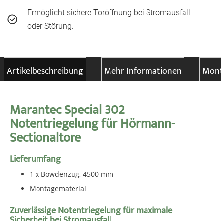
Ermöglicht sichere Toröffnung bei Stromausfall
oder Störung.
Artikelbeschreibung
Mehr Informationen
Mont
Marantec Special 302
Notentriegelung für Hörmann-
Sectionaltore
Lieferumfang
1 x Bowdenzug, 4500 mm
Montagematerial
Zuverlässige Notentriegelung für maximale
Sicherheit bei Stromausfall