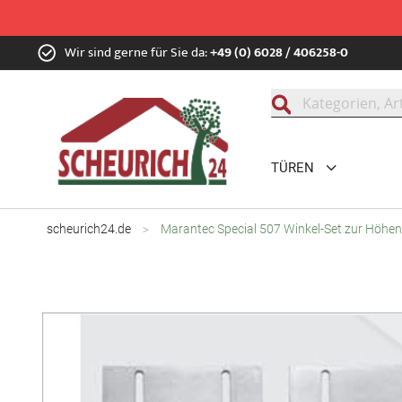
Zum
Wir sind gerne für Sie da:
+49 (0) 6028 / 406258-0
Inhalt
springen
Suche
TÜREN
scheurich24.de
Marantec Special 507 Winkel-Set zur Höhen
Zum
Ende
der
Bildgalerie
springen