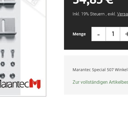
Inkl. 19% Steuern
,
exkl.
Versa
-
Menge
Marantec Special 507 Winkel
Zur vollständigen Artikelb