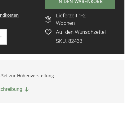
IN DEN WARENKORB
ndkosten
Lieferzeit 1-2
Wochen
Auf den Wunschzettel
+
SKU: 82433
-Set zur Höhenverstellung
eschreibung