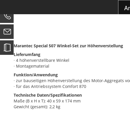
der
Ar
Bildgalerie
springen
0
Marantec Special 507 Winkel-Set zur Höhenverstellung
Lieferumfang
· 4 höhenverstellbare Winkel
· Montagematerial
Funktion/Anwendung
· zur bauseitigen Höhenverstellung des Motor-Aggregats 
· für das Antriebssystem Comfort 870
Technische Daten/Spezifikationen
Maße (B x H x T): 40 x 59 x 174 mm
Gewicht (gesamt): 2,2 kg