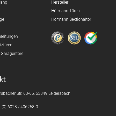
gang
Hersteller
n
Hörmann Türen
age
Hörmann Sektionaltor
ß
leitungen
tztüren
e Garagentore
kt
rsbacher Str. 63-65, 63849 Leidersbach
 (0) 6028 / 406258-0