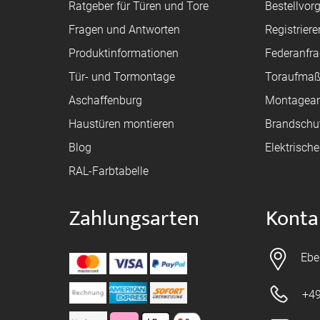
Ratgeber für Türen und Tore
Bestellvor
Fragen und Antworten
Registriere
Produktinformationen
Federanfr
Tür- und Tormontage
Toraufma
Aschaffenburg
Montagean
Haustüren montieren
Brandschu
Blog
Elektrisch
RAL-Farbtabelle
Zahlungsarten
Konta
Ebe
+49