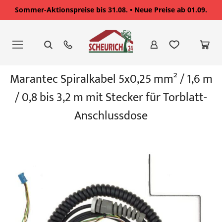
Sommer-Aktionspreise bis 31.08. • Neue Preise ab 01.09.
Zum
Inhalt
springen
Zum
Marantec Spiralkabel 5x0,25 mm² / 1,6 m
Ende
der
/ 0,8 bis 3,2 m mit Stecker für Torblatt-
Bildgalerie
springen
Anschlussdose