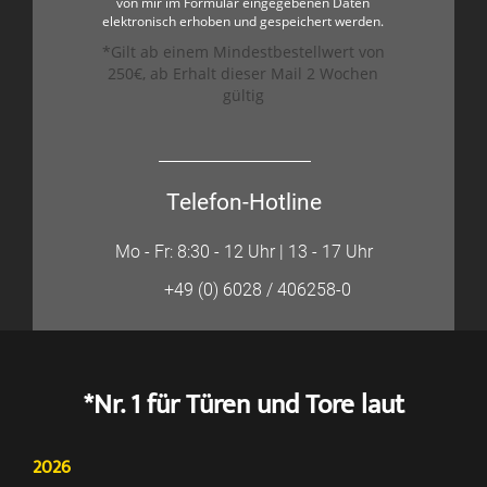
von mir im Formular eingegebenen Daten
elektronisch erhoben und gespeichert werden.
*Gilt ab einem Mindestbestellwert von
250€, ab Erhalt dieser Mail 2 Wochen
gültig
Telefon-Hotline
Mo - Fr: 8:30 - 12 Uhr | 13 - 17 Uhr
+49 (0) 6028 / 406258-0
*Nr. 1 für Türen und Tore laut
2026