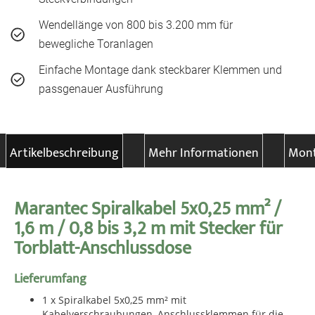
Wendellänge von 800 bis 3.200 mm für
bewegliche Toranlagen
Einfache Montage dank steckbarer Klemmen und
passgenauer Ausführung
Artikelbeschreibung
Mehr Informationen
Mont
Marantec Spiralkabel 5x0,25 mm² /
1,6 m / 0,8 bis 3,2 m mit Stecker für
Torblatt-Anschlussdose
Lieferumfang
1 x Spiralkabel 5x0,25 mm² mit
Kabelverschraubungen, Anschlussklemmen für die