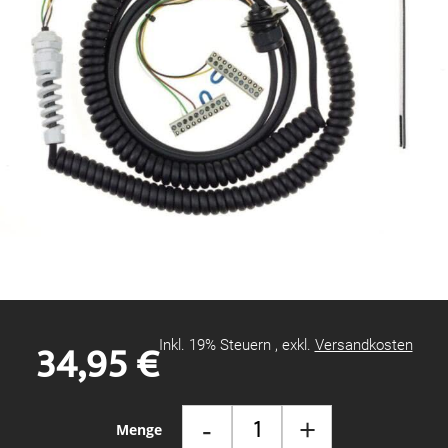
Zum
Anfang
der
Bildgalerie
34,95 €
Inkl. 19% Steuern
,
exkl.
Versandkosten
springen
-
+
Menge