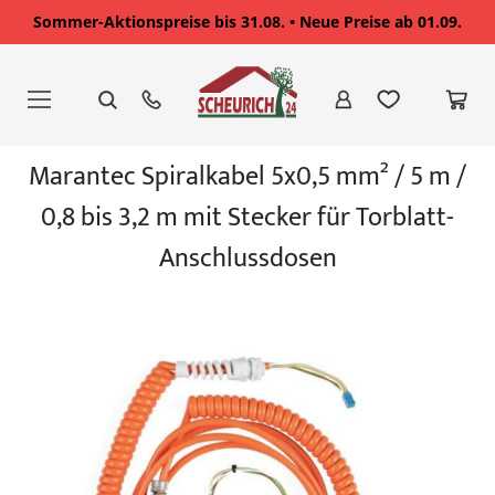
Sommer-Aktionspreise bis 31.08. • Neue Preise ab 01.09.
Zum
Inhalt
springen
Zum
Marantec Spiralkabel 5x0,5 mm² / 5 m /
Ende
der
0,8 bis 3,2 m mit Stecker für Torblatt-
Bildgalerie
springen
Anschlussdosen