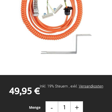
Zum
Anfang
der
Bildgalerie
49,95 €
Inkl. 19% Steuern
,
exkl.
Versandkosten
springen
-
+
Menge