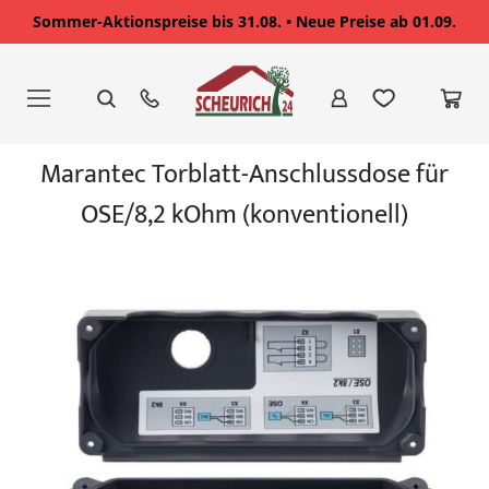
Sommer-Aktionspreise bis 31.08. • Neue Preise ab 01.09.
Zum
Inhalt
springen
Zum
Marantec Torblatt-Anschlussdose für
Ende
der
OSE/8,2 kOhm (konventionell)
Bildgalerie
springen