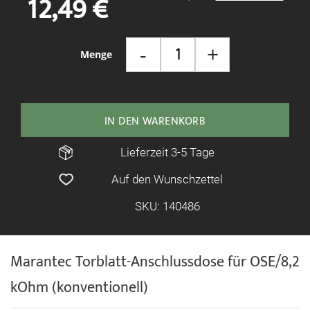
12,49 €
springen
-
+
Menge
IN DEN WARENKORB
Lieferzeit 3-5 Tage
Auf den Wunschzettel
SKU: 140486
Marantec Torblatt-Anschlussdose für OSE/8,2
kOhm (konventionell)