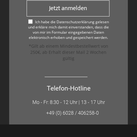
Jetzt anmelden
Ich habe die Datenschutzerklärung gelesen
und erkläre mich damit einverstanden, dass die
von mir im Formular eingegebenen Daten
elektronisch erhoben und gespeichert werden.
*Gilt ab einem Mindestbestellwert von
250€, ab Erhalt dieser Mail 2 Wochen
gültig
Telefon-Hotline
Mo - Fr: 8:30 - 12 Uhr | 13 - 17 Uhr
+49 (0) 6028 / 406258-0