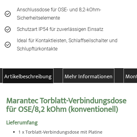
Anschlussdose für OSE- und 8,2-kOhm-
Sicherheitselemente
Schutzart IP54 für zuverlässigen Einsatz
Ideal für Kontaktleisten, Schlaffseilschalter und
Schlupftürkontakte
Artikelbeschreibung
Mehr Informationen
Mont
Marantec Torblatt-Verbindungsdose
für OSE/8,2 kOhm (konventionell)
Lieferumfang
1 x Torblatt-Verbindungsdose mit Platine