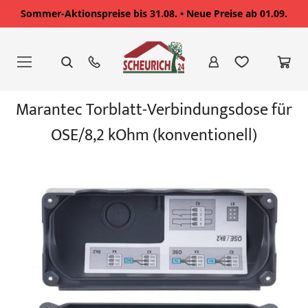
Sommer-Aktionspreise bis 31.08. • Neue Preise ab 01.09.
Zum
Inhalt
springen
Zum
Marantec Torblatt-Verbindungsdose für
Ende
der
OSE/8,2 kOhm (konventionell)
Bildgalerie
springen