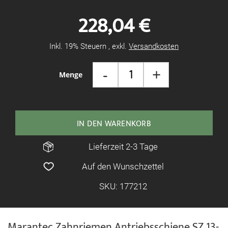
Bildgalerie
228,04 €
springen
Inkl. 19% Steuern
,
exkl.
Versandkosten
-
+
Menge
IN DEN WARENKORB
Lieferzeit 2-3 Tage
Auf den Wunschzettel
SKU: 177212
Marantec Zahnriemen Antriebsschiene SZ 13-