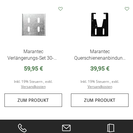
Auf
Auf
den
den
Wunschzettel
Wunschzettel
Marantec
Marantec
Verlängerungs-Set 30-50
Querschienenanbindung
mm für
für Antriebsschienen SZ,
59,95 €
39,95 €
Querschienenanbindung
10er-Set
, 10er-Set
Inkl. 19% Steuern
,
exkl.
Inkl. 19% Steuern
,
exkl.
Versandkosten
Versandkosten
ZUM PRODUKT
ZUM PRODUKT