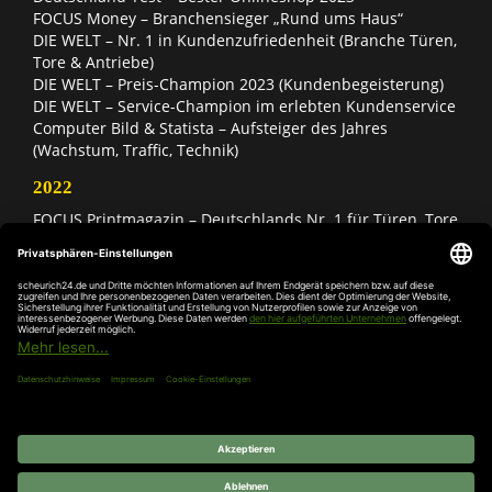
FOCUS Money – Branchensieger „Rund ums Haus“
DIE WELT – Nr. 1 in Kundenzufriedenheit (Branche Türen,
Tore & Antriebe)
DIE WELT – Preis-Champion 2023 (Kundenbegeisterung)
DIE WELT – Service-Champion im erlebten Kundenservice
Computer Bild & Statista – Aufsteiger des Jahres
(Wachstum, Traffic, Technik)
2022
FOCUS Printmagazin – Deutschlands Nr. 1 für Türen, Tore
& Antriebe
Deutschland Test – Bester Onlineshop 2022
FOCUS Money – Branchensieger „Rund ums Haus“
DIE WELT – Service-Champion im erlebten Kundenservice
DIE WELT – Branchengewinner Gold-Rang (Türen, Tore &
Antriebe)
AGB
Impressum
Widerruf
Datenschutz
Cookie-
Einstellungen