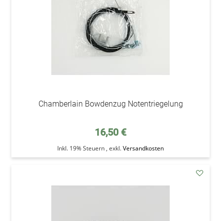
Chamberlain Bowdenzug Notentriegelung
16,50 €
Inkl. 19% Steuern
,
exkl.
Versandkosten
addAu
den
Wunsc