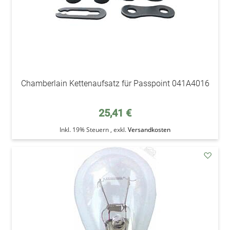
Chamberlain Kettenaufsatz für Passpoint 041A4016
25,41 €
Inkl. 19% Steuern
,
exkl.
Versandkosten
addAu
den
Wunsc