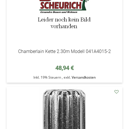
Chamberlain Kette 2.30m Modell 041A4015-2
48,94 €
Inkl. 19% Steuern
,
exkl.
Versandkosten
addAu
den
Wunsc