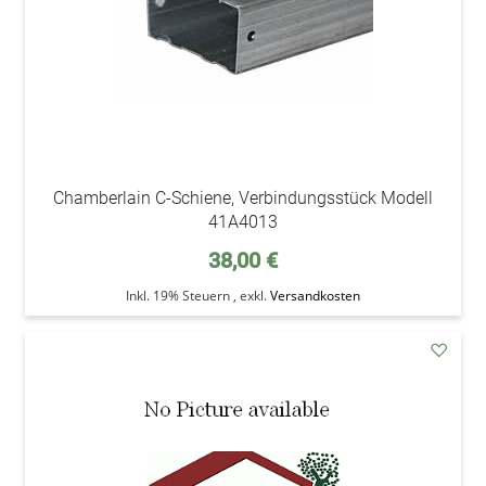
Chamberlain C-Schiene, Verbindungsstück Modell
41A4013
38,00 €
Inkl. 19% Steuern
,
exkl.
Versandkosten
addAu
den
Wunsc