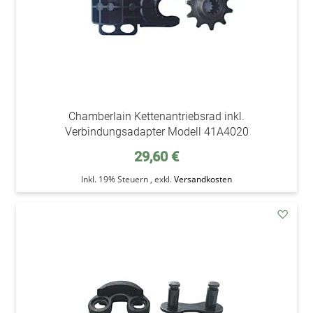
Chamberlain Kettenantriebsrad inkl.
Verbindungsadapter Modell 41A4020
29,60 €
Inkl. 19% Steuern
,
exkl.
Versandkosten
addAu
den
Wunsc