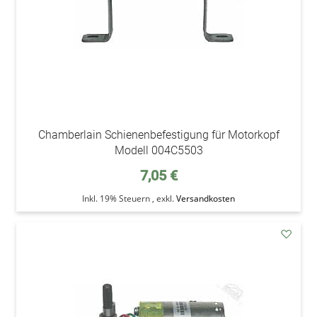
Chamberlain Schienenbefestigung für Motorkopf
Modell 004C5503
7,05 €
Inkl. 19% Steuern
,
exkl.
Versandkosten
addAu
den
Wunsc