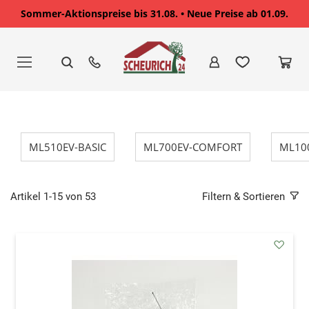
Sommer-Aktionspreise bis 31.08. • Neue Preise ab 01.09.
Zum
Inhalt
springen
ML510EV-BASIC
ML700EV-COMFORT
ML10
Artikel
1
-
15
von
53
Filtern & Sortieren
addAu
den
Wunsc