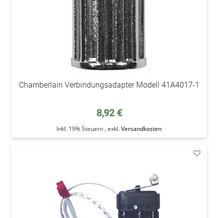
Chamberlain Verbindungsadapter Modell 41A4017-1
8,92 €
Inkl. 19% Steuern
,
exkl.
Versandkosten
addAu
den
Wunsc