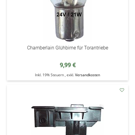
Chamberlain Glühbirne für Torantriebe
9,99 €
Inkl. 19% Steuern
,
exkl.
Versandkosten
addAu
den
Wunsc