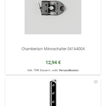
Chamberlain Mikroschalter 041A4004
12,94 €
Inkl. 19% Steuern
,
exkl.
Versandkosten
addAu
den
Wunsc