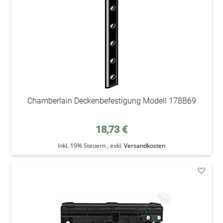
Chamberlain Deckenbefestigung Modell 178B69
18,73 €
Inkl. 19% Steuern
,
exkl.
Versandkosten
addAu
den
Wunsc