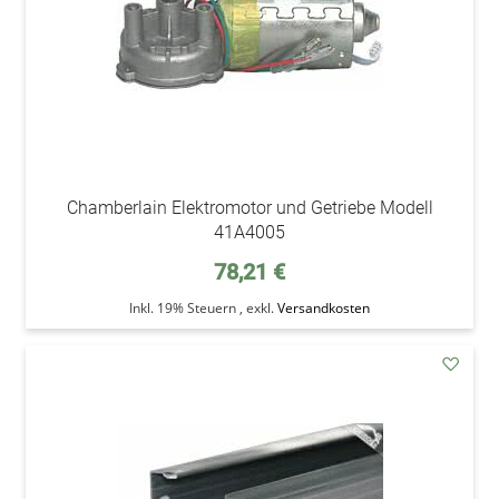
Chamberlain Elektromotor und Getriebe Modell
41A4005
78,21 €
Inkl. 19% Steuern
,
exkl.
Versandkosten
addAu
den
Wunsc