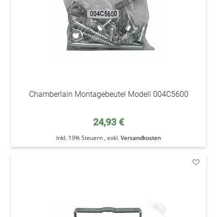
Chamberlain Montagebeutel Modell 004C5600
24,93 €
Inkl. 19% Steuern
,
exkl.
Versandkosten
addAu
den
Wunsc