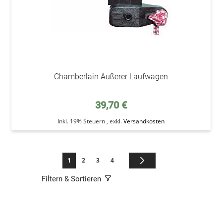
Chamberlain Äußerer Laufwagen
39,70 €
Inkl. 19% Steuern
,
exkl.
Versandkosten
Seite
Sie lesen gerade die Seite
Seite
Seite
Seite
Seite
Weiter
1
2
3
4
Filtern & Sortieren