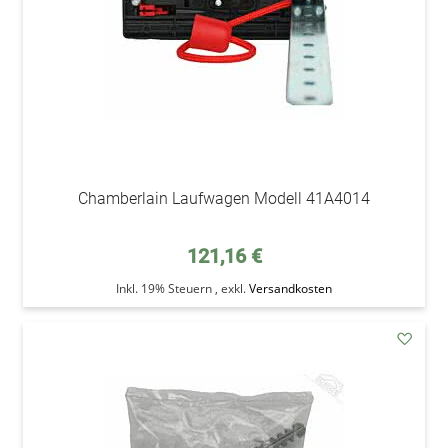
Chamberlain Laufwagen Modell 41A4014
121,16 €
Inkl. 19% Steuern
,
exkl.
Versandkosten
addAu
den
Wunsc