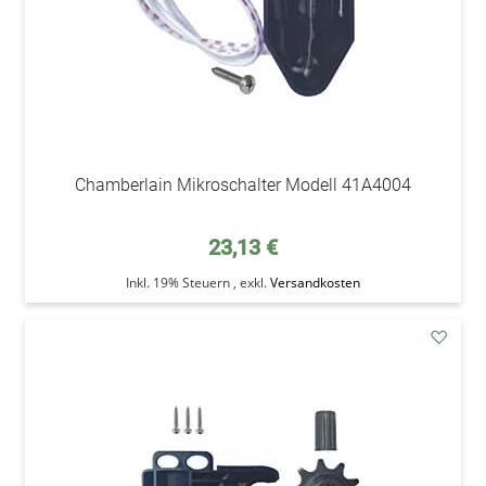
Chamberlain Mikroschalter Modell 41A4004
23,13 €
Inkl. 19% Steuern
,
exkl.
Versandkosten
addAu
den
Wunsc