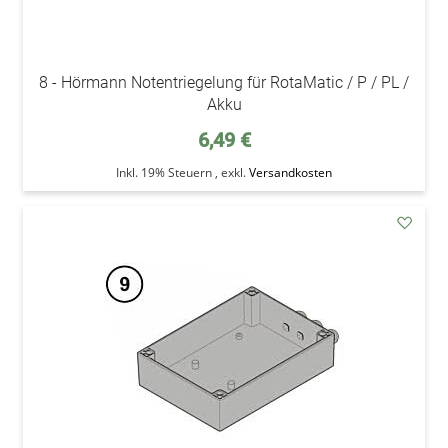
8 - Hörmann Notentriegelung für RotaMatic / P / PL /
Akku
6,49 €
Inkl. 19% Steuern
,
exkl.
Versandkosten
addAu
den
Wunsc