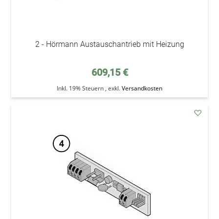
2 - Hörmann Austauschantrieb mit Heizung
609,15 €
Inkl. 19% Steuern
,
exkl.
Versandkosten
addAu
den
Wunsc