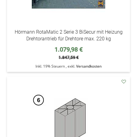
Hörmann RotaMatic 2 Serie 3 BiSecur mit Heizung
Drehtorantrieb für Drehtore max. 220 kg
Sonderpreis
1.079,98 €
1.847,59 €
Inkl. 19% Steuern
,
exkl.
Versandkosten
addAu
den
Wunsc