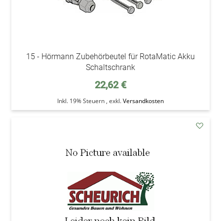
15 - Hörmann Zubehörbeutel für RotaMatic Akku
Schaltschrank
22,62 €
Inkl. 19% Steuern
,
exkl.
Versandkosten
addAu
den
Wunsc