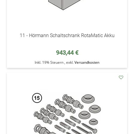
11 - Hörmann Schaltschrank RotaMatic Akku
943,44 €
Inkl. 19% Steuern
,
exkl.
Versandkosten
addAu
den
Wunsc