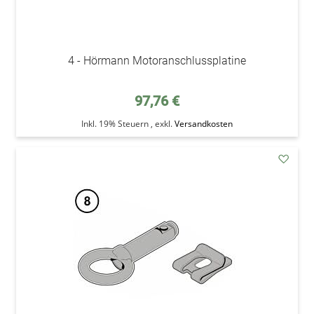
4 - Hörmann Motoranschlussplatine
97,76 €
Inkl. 19% Steuern
,
exkl.
Versandkosten
addAu
den
Wunsc