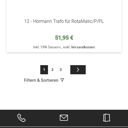
12 - Hörmann Trafo für RotaMatic/P/PL
51,95 €
Inkl. 19% Steuern
,
exkl.
Versandkosten
Seite
Sie lesen gerade die Seite
Seite
Seite
Seite
Weiter
1
2
3
Filtern & Sortieren