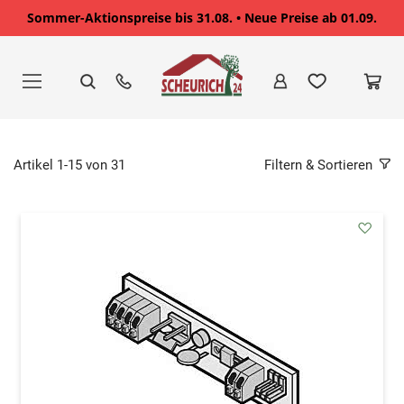
Sommer-Aktionspreise bis 31.08. • Neue Preise ab 01.09.
Zum
Inhalt
springen
Artikel
1
-
15
von
31
Filtern & Sortieren
addAu
den
Wunsc