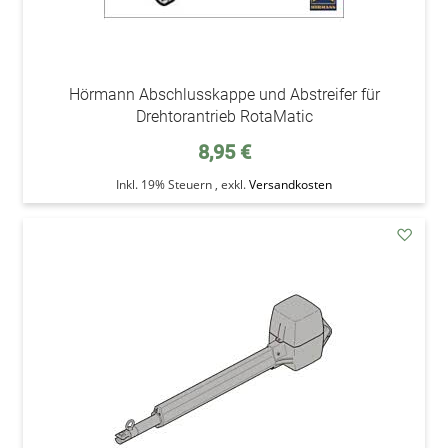
Hörmann Abschlusskappe und Abstreifer für
Drehtorantrieb RotaMatic
8,95 €
Inkl. 19% Steuern
,
exkl.
Versandkosten
addAu
den
Wunsc