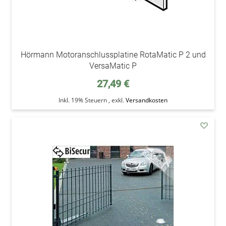
Hörmann Motoranschlussplatine RotaMatic P 2 und
VersaMatic P
27,49 €
Inkl. 19% Steuern
,
exkl.
Versandkosten
addAu
den
Wunsc