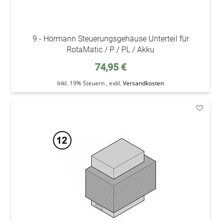
9 - Hörmann Steuerungsgehäuse Unterteil für
RotaMatic / P / PL / Akku
74,95 €
Inkl. 19% Steuern
,
exkl.
Versandkosten
addAu
den
Wunsc