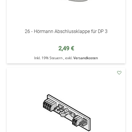
26 - Hörmann Abschlussklappe für DP 3
2,49 €
Inkl. 19% Steuern
,
exkl.
Versandkosten
addAu
den
Wunsc