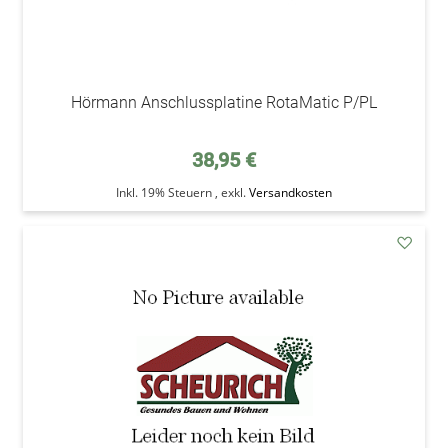
Hörmann Anschlussplatine RotaMatic P/PL
38,95 €
Inkl. 19% Steuern
,
exkl.
Versandkosten
addAu
den
Wunsc