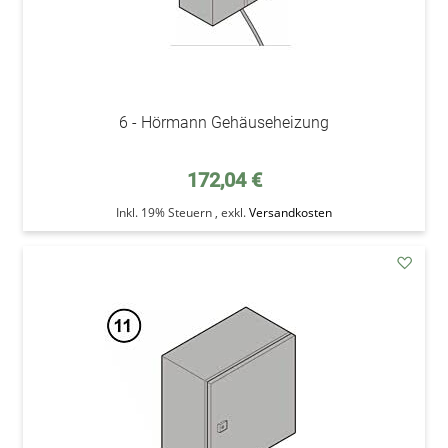
6 - Hörmann Gehäuseheizung
172,04 €
Inkl. 19% Steuern
,
exkl.
Versandkosten
addAu
den
Wunsc