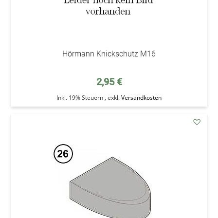
Hörmann Knickschutz M16
2,95 €
Inkl. 19% Steuern
,
exkl.
Versandkosten
addAu
den
Wunsc