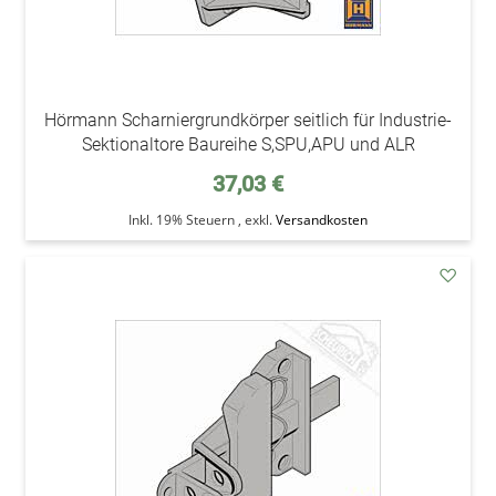
Hörmann Scharniergrundkörper seitlich für Industrie-
Sektionaltore Baureihe S,SPU,APU und ALR
37,03 €
Inkl. 19% Steuern
,
exkl.
Versandkosten
addAu
den
Wunsc