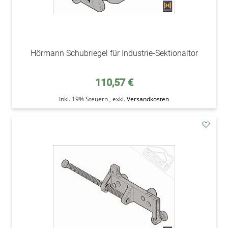
Hörmann Schubriegel für Industrie-Sektionaltor
110,57 €
Inkl. 19% Steuern
,
exkl.
Versandkosten
addAu
den
Wunsc