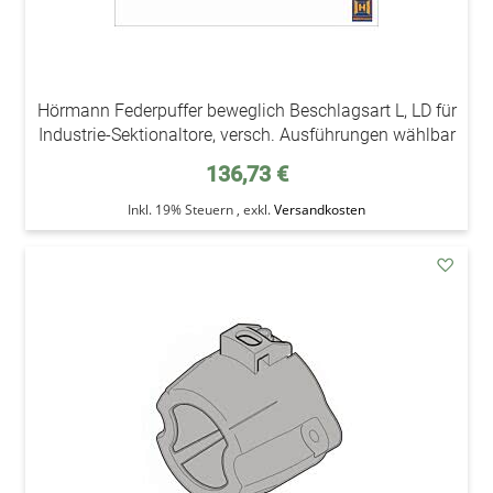
Hörmann Federpuffer beweglich Beschlagsart L, LD für
Industrie-Sektionaltore, versch. Ausführungen wählbar
136,73 €
Inkl. 19% Steuern
,
exkl.
Versandkosten
addAu
den
Wunsc