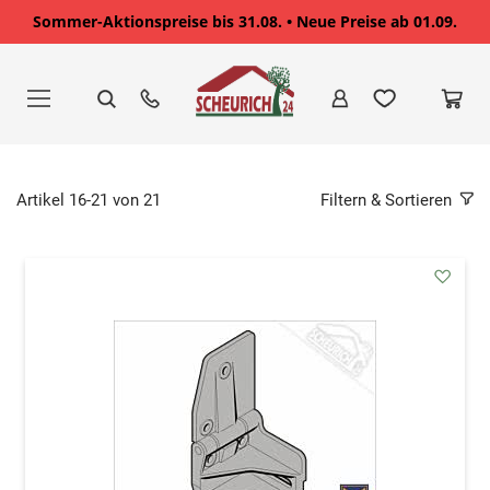
Sommer-Aktionspreise bis 31.08. • Neue Preise ab 01.09.
Zum
Inhalt
springen
Artikel
16
-
21
von
21
Filtern & Sortieren
addAu
den
Wunsc