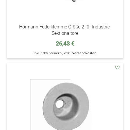
Hörmann Federklemme Größe 2 für Industrie-
Sektionaltore
26,43 €
Inkl. 19% Steuern
,
exkl.
Versandkosten
addAu
den
Wunsc