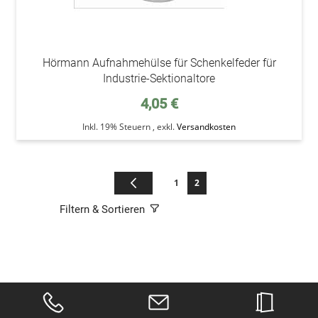
Hörmann Aufnahmehülse für Schenkelfeder für
Industrie-Sektionaltore
4,05 €
Inkl. 19% Steuern
,
exkl.
Versandkosten
Seite
Seite
Zurück
Seite
Sie lesen gerade die Seite
1
2
Filtern & Sortieren