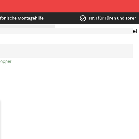
efonische Montagehilfe
Nr. 1 für Türen und Tore*
Mein Konto
Wunschzettel
topper
dAuf
n
nschzettel