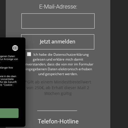
E-Mail-Adresse:
Jetzt anmelden
Ich habe die Datenschutzerklärung
gelesen und erkläre mich damit
einverstanden, dass die von mir im Formular
eingegebenen Daten elektronisch erhoben
und gespeichert werden.
*Gilt ab einem Mindestbestellwert
von 250€, ab Erhalt dieser Mail 2
Wochen gültig
Telefon-Hotline