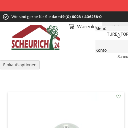
Zum
Wir sind gerne für Sie da:
+49 (0) 6028 / 406258-0
Inhalt
springen
Warenkorb
Menü
TÜREN
TO
Konto
Scheu
Einkaufsoptionen
addA
den
Wuns