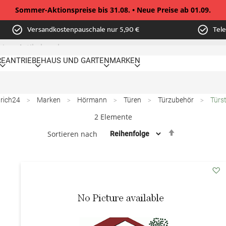
Sommer-Aktionspreise bis 31.08. • Neue Preise ab 01.09.
Versandkostenpauschale nur 5,90 €
Tel
RE
ANTRIEBE
HAUS UND GARTEN
MARKEN
rich24
Marken
Hörmann
Türen
Türzubehör
Türs
2
Elemente
Absteigend
Sortieren nach
sortieren
uf
ad
de
chzettel
Wu