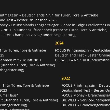
ntmagazin – Deutschlands Nr. 1 für Türen, Tore & Antriebe
and Test – Bester Onlineshop 2026
ey – Deutschlands Langzeitsieger 5 Jahre in Folge Exzellenter O
– Nr. 1 in Kundenzufriedenheit (Branche Türen, Tore & Antriebe)
 – Preis-Champion 2026 (Kundenbegeisterung)
2024
 für Türen, Tore & Antriebe
FOCUS Printmagazin – Deutschlan
025
Deutschland Test – Bester Onlin
nehmen mit Zukunft Nr. 1
DIE WELT – Nr. 1 in Kundenzufrie
 (Branche Türen, Tore & Antriebe)
nbegeisterung)
2022
 1 für Türen, Tore & Antriebe
FOCUS Printmagazin – Deutsch
2023
Deutschland Test – Bester O
 ums Haus“
FOCUS Money – Branchensie
t (Branche Türen, Tore & Antriebe)
DIE WELT – Service-Champion
enbegeisterung)
DIE WELT – Branchengewinner
ten Kundenservice