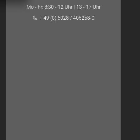
Mo - Fr: 8:30 - 12 Uhr | 13 - 17 Uhr
+49 (0) 6028 / 406258-0