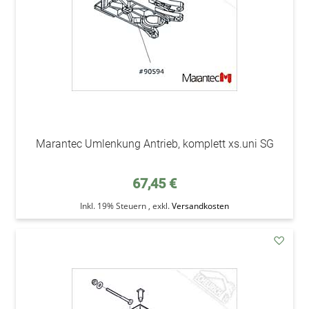
Marantec Umlenkung Antrieb, komplett xs.uni SG
67,45 €
Inkl. 19% Steuern
,
exkl.
Versandkosten
addAu
den
Wunsc