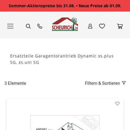
Sommer-Aktionspreise bis 31.08. • Neue Preise ab 01.09.
Zum
Inhalt
springen
Ersatzteile Garagentorantrieb Dynamic xs.plus
SG, xs.uni SG
3
Elemente
Filtern & Sortieren
addAu
den
Wunsc