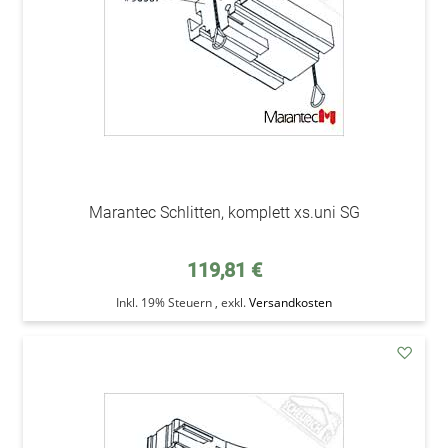
Marantec Schlitten, komplett xs.uni SG
119,81 €
Inkl. 19% Steuern
,
exkl.
Versandkosten
addAu
den
Wunsc