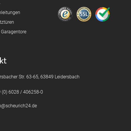
ß
leitungen
tztüren
e Garagentore
kt
rsbacher Str. 63-65, 63849 Leidersbach
 (0) 6028 / 406258-0
fo@scheurich24.de