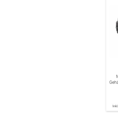
Gehä
Ink