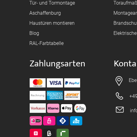
Tür- und Tormontage
Toraufma
Aschaffenburg
Montagean
Haustüren montieren
Brandschu
Blog
Elektrisch
RAL-Farbtabelle
Zahlungsarten
Konta
Ebe
+49
in