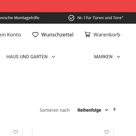
onische Montagehilfe
Nr. 1 für Türen und Tore*
in Konto
Wunschzettel
Warenkorb
HAUS UND GARTEN
MARKEN
Absteig
Sortieren nach
sortiere