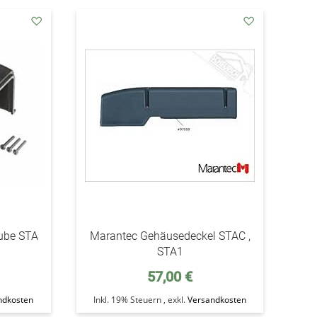
addAuf
addAuf
den
den
Wunschzettel
Wunschzettel
ube STA
Marantec Gehäusedeckel STAC ,
STA1
57,00 €
ndkosten
Inkl. 19% Steuern
,
exkl.
Versandkosten