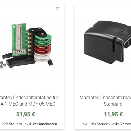
addAuf
den
Wunschzettel
antec Endschalterplatine für
Marantec Endschalterha
TA 1 MEC und MDF 05 MEC
Standard
51,95 €
11,95 €
l. 19% Steuern
,
exkl.
Versandkosten
Inkl. 19% Steuern
,
exkl.
Versa