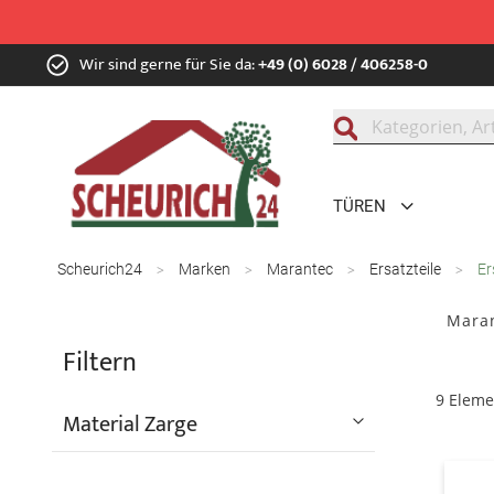
Zum
Wir sind gerne für Sie da:
+49 (0) 6028 / 406258-0
Inhalt
springen
Suche
TÜREN
Scheurich24
Marken
Marantec
Ersatzteile
Er
Maran
Filtern
9
Eleme
Material Zarge