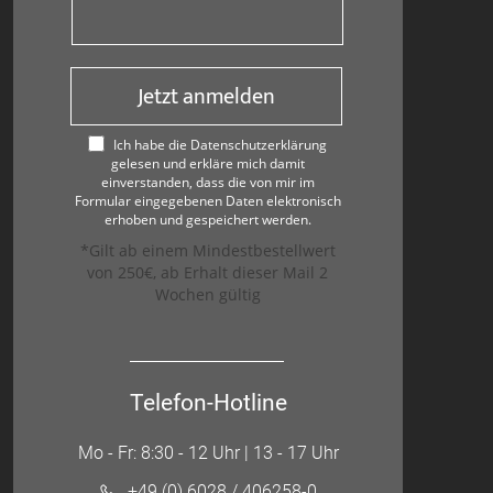
Jetzt anmelden
Ich habe die Datenschutzerklärung
gelesen und erkläre mich damit
einverstanden, dass die von mir im
Formular eingegebenen Daten elektronisch
erhoben und gespeichert werden.
*Gilt ab einem Mindestbestellwert
von 250€, ab Erhalt dieser Mail 2
Wochen gültig
Telefon-Hotline
Mo - Fr: 8:30 - 12 Uhr | 13 - 17 Uhr
+49 (0) 6028 / 406258-0