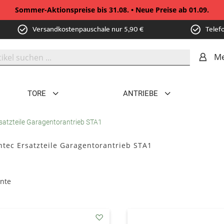
Sommer-Aktionspreise bis 31.08. • Neue Preise ab 01.09.
Versandkostenpauschale nur 5,90 €
Telef
Me
TORE
ANTRIEBE
satzteile Garagentorantrieb STA1
tec Ersatzteile Garagentorantrieb STA1
nte