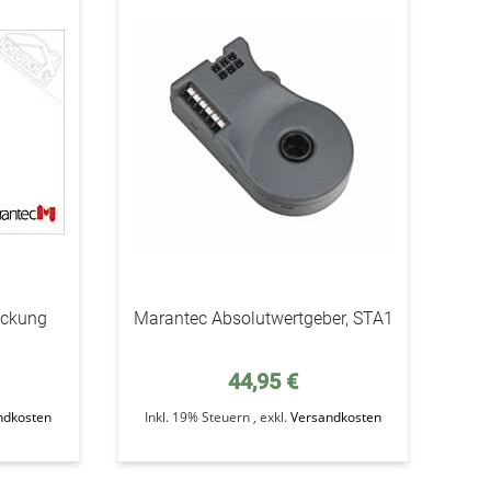
addAuf
addAuf
den
den
Wunschzettel
Wunschzettel
eckung
Marantec Absolutwertgeber, STA1
44,95 €
ndkosten
Inkl. 19% Steuern
,
exkl.
Versandkosten