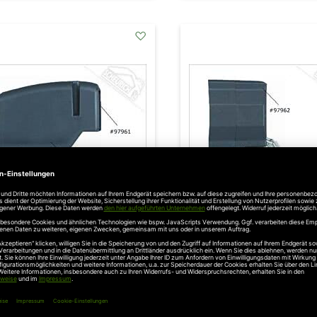
addAuf
den
Wunschzettel
rantec Kabeldurchführung ,
Marantec NHK-Einheit 
STA1
Kegelrad , STA1
29,09 €
155,88 €
l. 19% Steuern
,
exkl.
Versandkosten
Inkl. 19% Steuern
,
exkl.
Versa