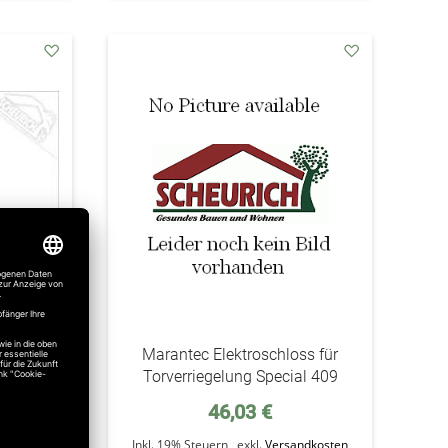
addAuf
addAuf
den
den
Wunschzettel
Wunschzettel
STA1 m.
Marantec Elektroschloss für
Torverriegelung Special 409
46,03 €
ndkosten
Inkl. 19% Steuern
,
exkl.
Versandkosten