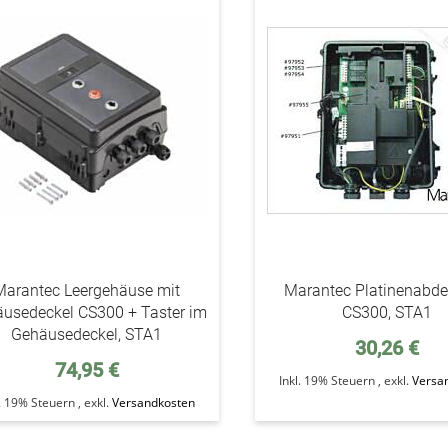
addAuf
den
Wunschzettel
Marantec Leergehäuse mit
Marantec Platinenabd
usedeckel CS300 + Taster im
CS300, STA1
Gehäusedeckel, STA1
30,26 €
74,95 €
Inkl. 19% Steuern
,
exkl.
Versa
l. 19% Steuern
,
exkl.
Versandkosten