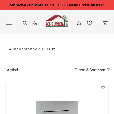
Sommer-Aktionspreise bis 31.08. • Neue Preise ab 01.09.
Zum
Inhalt
springen
Außenantenne 433 MHz
1
Artikel
Filtern & Sortieren
addAu
den
Wunsc