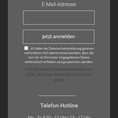
E-Mail-Adresse:
Jetzt anmelden
Ich habe die Datenschutzerklärung gelesen
und erkläre mich damit einverstanden, dass die
von mir im Formular eingegebenen Daten
elektronisch erhoben und gespeichert werden.
*Gilt ab einem Mindestbestellwert von
250€, ab Erhalt dieser Mail 2 Wochen
gültig
Telefon-Hotline
Mo - Fr: 8:30 - 12 Uhr | 13 - 17 Uhr