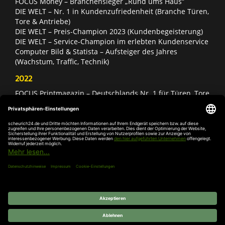
FOCUS Money – Branchensieger „Rund ums Haus“
DIE WELT – Nr. 1 in Kundenzufriedenheit (Branche Türen,
Tore & Antriebe)
DIE WELT – Preis-Champion 2023 (Kundenbegeisterung)
DIE WELT – Service-Champion im erlebten Kundenservice
Computer Bild & Statista – Aufsteiger des Jahres
(Wachstum, Traffic, Technik)
2022
FOCUS Printmagazin – Deutschlands Nr. 1 für Türen, Tore
& Antriebe
Deutschland Test – Bester Onlineshop 2022
FOCUS Money – Branchensieger „Rund ums Haus“
DIE WELT – Service-Champion im erlebten Kundenservice
DIE WELT – Branchengewinner Gold-Rang (Türen, Tore &
Antriebe)
AGB
Impressum
Widerruf
Datenschutz
Cookie-
Einstellungen