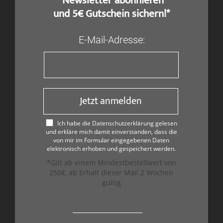
​ Newsletter abonnieren
und 5€ Gutschein sichern!*
E-Mail-Adresse:
Jetzt anmelden
Ich habe die Datenschutzerklärung gelesen
und erkläre mich damit einverstanden, dass die
von mir im Formular eingegebenen Daten
elektronisch erhoben und gespeichert werden.
*Gilt ab einem Mindestbestellwert von
250€, ab Erhalt dieser Mail 2 Wochen
gültig