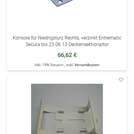
Konsole für Niedrigsturz Rechts, verzinkt Entrematic
Secura bis 23.06.13 Deckensektionaltor
66,62 €
Inkl. 19% Steuern
,
exkl.
Versandkosten
addAu
den
Wunsc