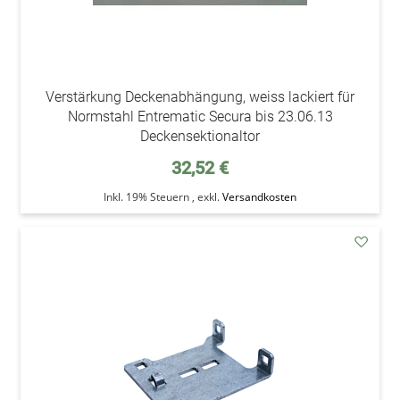
Verstärkung Deckenabhängung, weiss lackiert für
Normstahl Entrematic Secura bis 23.06.13
Deckensektionaltor
32,52 €
Inkl. 19% Steuern
,
exkl.
Versandkosten
addAu
den
Wunsc