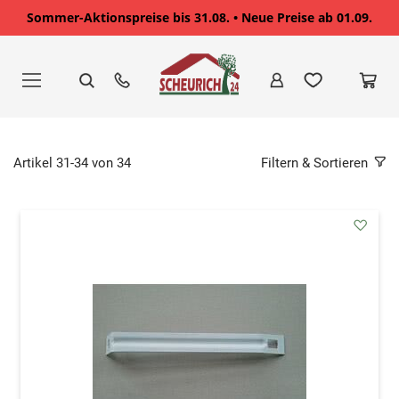
Sommer-Aktionspreise bis 31.08. • Neue Preise ab 01.09.
Zum
Inhalt
springen
Artikel
31
-
34
von
34
Filtern & Sortieren
addAu
den
Wunsc