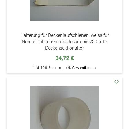
Halterung für Deckenlaufschienen, weiss für
Normstahl Entrematic Secura bis 23.06.13
Deckensektionaltor
34,72 €
Inkl. 19% Steuern
,
exkl.
Versandkosten
addAu
den
Wunsc