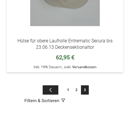
Hülse für obere Laufrolle Entrematic Secura bis
23.06.13 Deckensektionaltor
62,95 €
Inkl. 19% Steuern
,
exkl.
Versandkosten
Seite
Seite
Zurück
Seite
Seite
Sie lesen gerade die Seite
1
2
3
Filtern & Sortieren