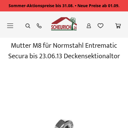
Sommer-Aktionspreise bis 31.08. • Neue Preise ab 01.09.
Zum
Inhalt
springen
Zum
Mutter M8 für Normstahl Entrematic
Ende
der
Secura bis 23.06.13 Deckensektionaltor
Bildgalerie
springen