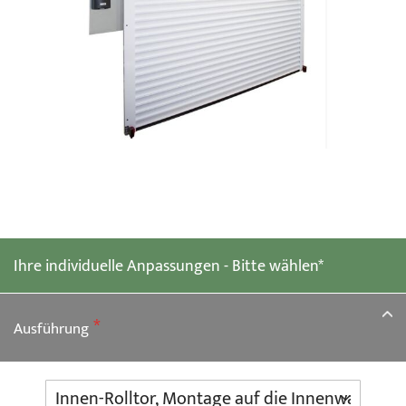
Zum
Anfang
der
Ihre individuelle Anpassungen - Bitte wählen*
Bildgalerie
springen
Ausführung