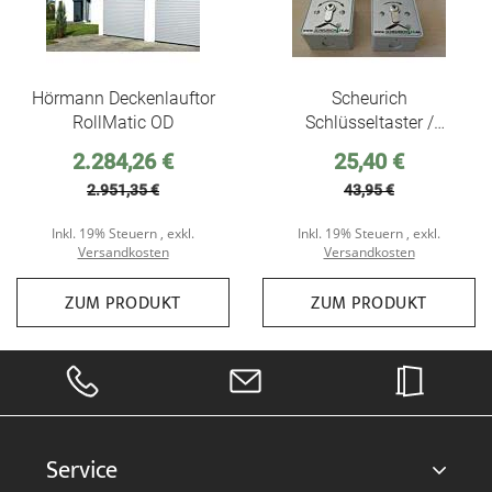
Hörmann Deckenlauftor
Scheurich
RollMatic OD
Schlüsseltaster /
Schlüsselschalter für
Sonderpreis
Sonderpreis
2.284,26 €
25,40 €
Torantriebe, passend für
2.951,35 €
43,95 €
alle von uns
angebotenen
Inkl. 19% Steuern
,
exkl.
Inkl. 19% Steuern
,
exkl.
Torantriebe
Versandkosten
Versandkosten
ZUM PRODUKT
ZUM PRODUKT
Service