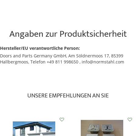
Angaben zur Produktsicherheit
Hersteller/EU verantwortliche Person:
Doors and Parts Germany GmbH, Am Söldnermoos 17, 85399
Hallbergmoos, Telefon +49 811 998650 , info@normstahl.com
UNSERE EMPFEHLUNGEN AN SIE
Auf
Auf
den
den
Wunschzettel
Wunschzettel