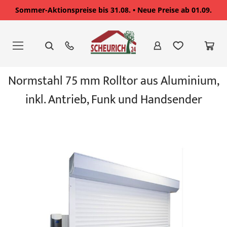
Sommer-Aktionspreise bis 31.08. • Neue Preise ab 01.09.
Zum
Inhalt
springen
Zum
Normstahl 75 mm Rolltor aus Aluminium,
Ende
der
inkl. Antrieb, Funk und Handsender
Bildgalerie
springen