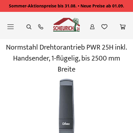
Sommer-Aktionspreise bis 31.08. • Neue Preise ab 01.09.
Zum
Inhalt
springen
Zum
Normstahl Drehtorantrieb PWR 25H inkl.
Ende
der
Handsender, 1-flügelig, bis 2500 mm
Bildgalerie
springen
Breite