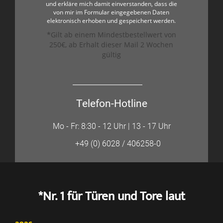
und erkläre mich damit einverstanden, dass die
von mir im Formular eingegebenen Daten
elektronisch erhoben und gespeichert werden.
*Gilt ab einem Mindestbestellwert von
250€, ab Erhalt dieser Mail 2 Wochen
gültig
Telefon-Hotline
Mo - Fr: 8:30 - 12 Uhr | 13 - 17 Uhr
+49 (0) 6028 / 406258-0
*Nr. 1 für Türen und Tore laut