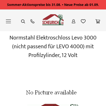
Sommer-Aktionspreise bis 31.08. • Neue Preise ab 01.09.
Zum
Inhalt
springen
Zum
Normstahl Elektroschloss Levo 3000
Ende
der
(nicht passend für LEVO 4000) mit
Bildgalerie
springen
Profilzylinder, 12 Volt