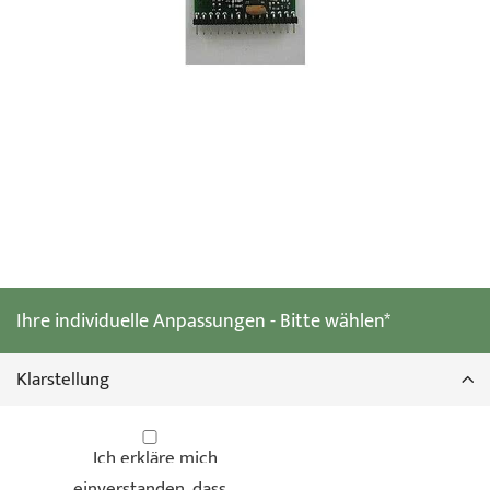
Zum
Anfang
der
Ihre individuelle Anpassungen - Bitte wählen*
Bildgalerie
springen
Klarstellung
Ich erkläre mich
einverstanden, dass