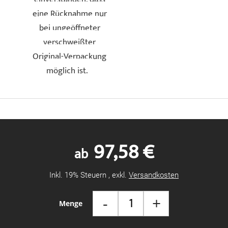
eine Rücknahme nur
bei ungeöffneter
verschweißter
Original-Verpackung
möglich ist.
97,58 €
ab
Inkl. 19% Steuern
,
exkl.
Versandkosten
-
+
Menge