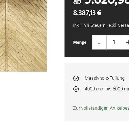
ab
8.387,13 €
Inkl. 19% Steuern
,
exkl.
Versa
-
Menge
Massivholz-Füllung
4000 mm bis 5000 mm
Zur vollständigen Artikelb