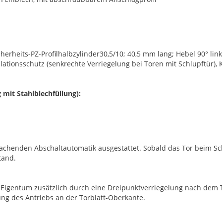
Sicherheits-PZ-Profilhalbzylinder30,5/10; 40,5 mm lang; Hebel 90° li
onsschutz (senkrechte Verriegelung bei Toren mit Schlupftür), Ku
 mit Stahlblechfüllung):
chenden Abschaltautomatik ausgestattet. Sobald das Tor beim Schli
tand.
igentum zusätzlich durch eine Dreipunktverriegelung nach dem Tr
ng des Antriebs an der Torblatt-Oberkante.