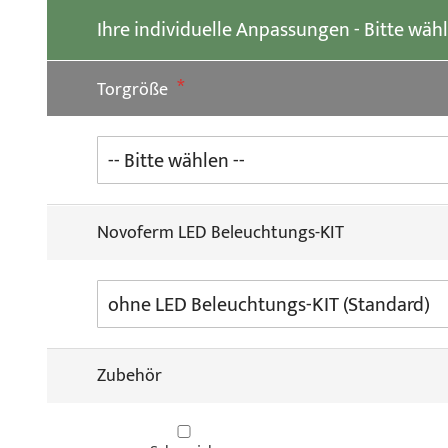
der
Ihre individuelle Anpassungen - Bitte wäh
Bildgalerie
springen
Torgröße
Novoferm LED Beleuchtungs-KIT
Zubehör