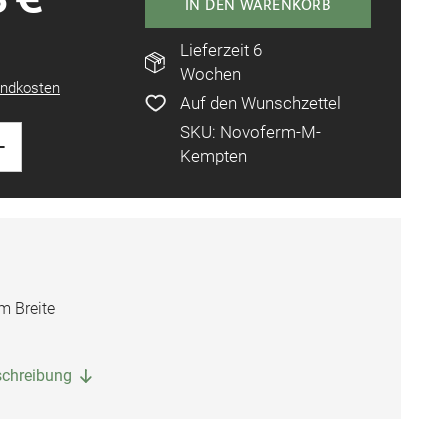
IN DEN WARENKORB
Lieferzeit 6
Wochen
ndkosten
Auf den Wunschzettel
SKU: Novoferm-M-
+
Kempten
 Breite
eschreibung