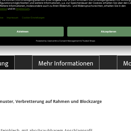
le Maßangaben Ihrer Bestellung korrekt sind und übernehmen hierfür die Verant
ung
Mehr Informationen
Mo
uster, Verbretterung auf Rahmen und Blockzarge
 Feinblech, mit abschraubbarem Anschlagprofil