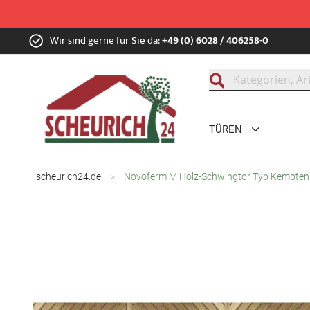
Zum
Wir sind gerne für Sie da:
+49 (0) 6028 / 406258-0
Inhalt
springen
Suche
TÜREN
scheurich24.de
Novoferm M Holz-Schwingtor Typ Kempten
Zum
Ende
der
Bildgalerie
springen