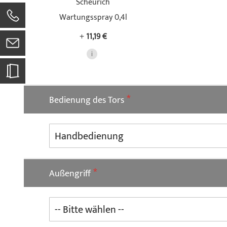
Scheurich
Wartungsspray 0,4l
0
+
11,19 €
Bedienung des Tors
Außengriff