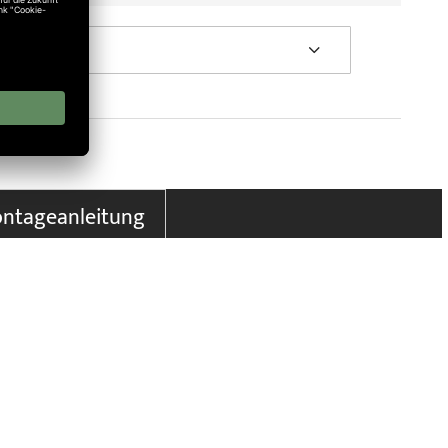
wortung.
ntageanleitung