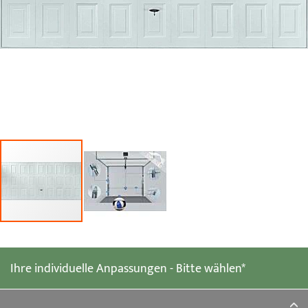
Zum
Anfang
der
Ihre individuelle Anpassungen - Bitte wählen*
Bildgalerie
springen