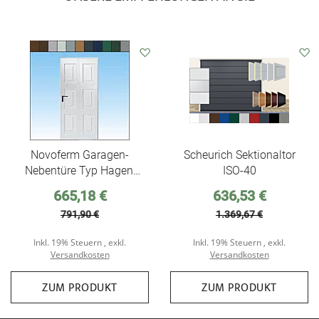
Auf
den
Wunschzettel
Novoferm Garagen-
Scheurich Sektionaltor
Nebentüre Typ Hagen,
ISO-40
ansichtsgleich zu
Sonderpreis
Sonderpreis
665,18 €
636,53 €
Novoferm Schwingtoren
791,90 €
1.369,67 €
aus Stahl
Inkl. 19% Steuern
,
exkl.
Inkl. 19% Steuern
,
exkl.
Versandkosten
Versandkosten
ZUM PRODUKT
ZUM PRODUKT