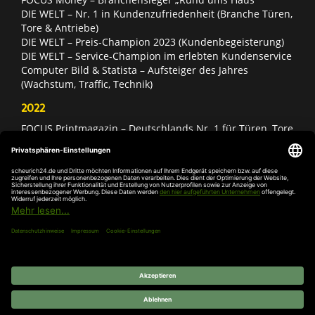
DIE WELT – Nr. 1 in Kundenzufriedenheit (Branche Türen,
Tore & Antriebe)
DIE WELT – Preis-Champion 2023 (Kundenbegeisterung)
DIE WELT – Service-Champion im erlebten Kundenservice
Computer Bild & Statista – Aufsteiger des Jahres
(Wachstum, Traffic, Technik)
2022
FOCUS Printmagazin – Deutschlands Nr. 1 für Türen, Tore
& Antriebe
Deutschland Test – Bester Onlineshop 2022
FOCUS Money – Branchensieger „Rund ums Haus“
DIE WELT – Service-Champion im erlebten Kundenservice
DIE WELT – Branchengewinner Gold-Rang (Türen, Tore &
Antriebe)
AGB
Impressum
Widerruf
Datenschutz
Cookie-
Einstellungen