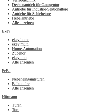
Verladetechnik
Deckenantrieb für Garagentor
Antriebe für Industrie-Sektionaltore
Antriebe für Schiebetore
Hebelantriebe
Alle anzeigen
Ekey
ekey home
ekey multi
Home-Automation
Zubehör
ekey uno
Alle anzeigen
FeBa
Nebeneingangstüren
Balkontüre
Alle anzeigen
Hörmann
Türen
Tore