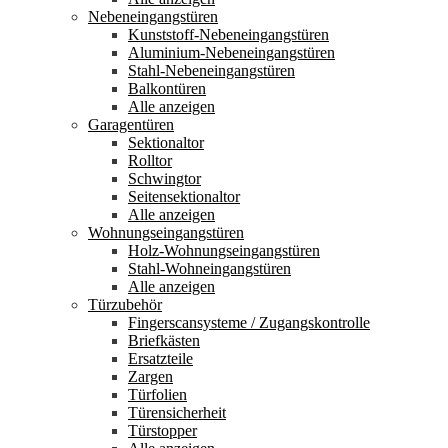
Nebeneingangstüren
Kunststoff-Nebeneingangstüren
Aluminium-Nebeneingangstüren
Stahl-Nebeneingangstüren
Balkontüren
Alle anzeigen
Garagentüren
Sektionaltor
Rolltor
Schwingtor
Seitensektionaltor
Alle anzeigen
Wohnungseingangstüren
Holz-Wohnungseingangstüren
Stahl-Wohneingangstüren
Alle anzeigen
Türzubehör
Fingerscansysteme / Zugangskontrolle
Briefkästen
Ersatzteile
Zargen
Türfolien
Türensicherheit
Türstopper