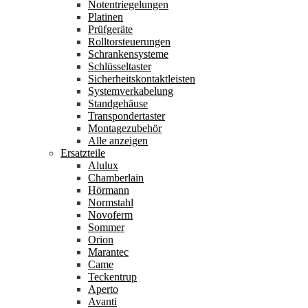
Notentriegelungen
Platinen
Prüfgeräte
Rolltorsteuerungen
Schrankensysteme
Schlüsseltaster
Sicherheitskontaktleisten
Systemverkabelung
Standgehäuse
Transpondertaster
Montagezubehör
Alle anzeigen
Ersatzteile
Alulux
Chamberlain
Hörmann
Normstahl
Novoferm
Sommer
Orion
Marantec
Came
Teckentrup
Aperto
Avanti