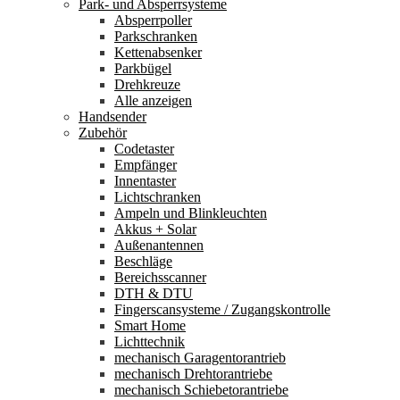
Park- und Absperrsysteme
Absperrpoller
Parkschranken
Kettenabsenker
Parkbügel
Drehkreuze
Alle anzeigen
Handsender
Zubehör
Codetaster
Empfänger
Innentaster
Lichtschranken
Ampeln und Blinkleuchten
Akkus + Solar
Außenantennen
Beschläge
Bereichsscanner
DTH & DTU
Fingerscansysteme / Zugangskontrolle
Smart Home
Lichttechnik
mechanisch Garagentorantrieb
mechanisch Drehtorantriebe
mechanisch Schiebetorantriebe