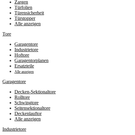
Zargen
Türfolien
Türensicherheit
Türstopper
Alle anzeigen
Tore
Garagentore
Industrietore
Hoftore
Garagentorplanen
Ersatzteile
Alle anzeigen
Garagentore
Decken-Sektionaltore
Rolltore
Schwingtore
Seitensektionaltore
Deckenlauftor
Alle anzeigen
Industrietore