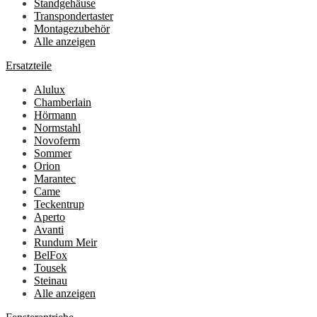
Standgehäuse
Transpondertaster
Montagezubehör
Alle anzeigen
Ersatzteile
Alulux
Chamberlain
Hörmann
Normstahl
Novoferm
Sommer
Orion
Marantec
Came
Teckentrup
Aperto
Avanti
Rundum Meir
BelFox
Tousek
Steinau
Alle anzeigen