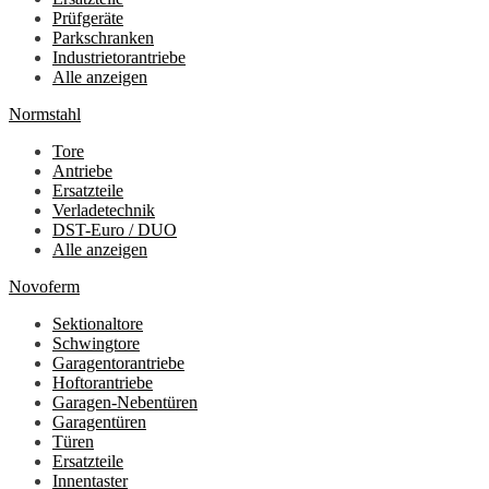
Prüfgeräte
Parkschranken
Industrietorantriebe
Alle anzeigen
Normstahl
Tore
Antriebe
Ersatzteile
Verladetechnik
DST-Euro / DUO
Alle anzeigen
Novoferm
Sektionaltore
Schwingtore
Garagentorantriebe
Hoftorantriebe
Garagen-Nebentüren
Garagentüren
Türen
Ersatzteile
Innentaster