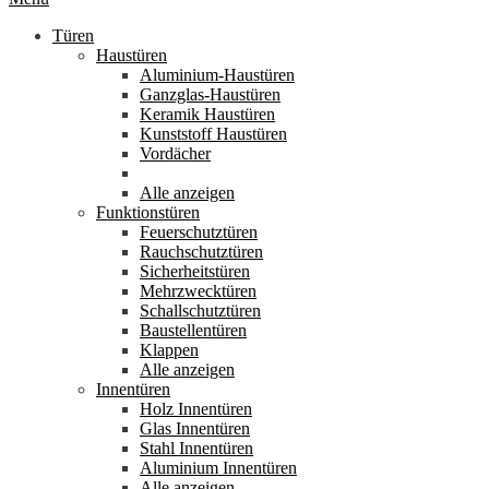
Türen
Haustüren
Aluminium-Haustüren
Ganzglas-Haustüren
Keramik Haustüren
Kunststoff Haustüren
Vordächer
Alle anzeigen
Funktionstüren
Feuerschutztüren
Rauchschutztüren
Sicherheitstüren
Mehrzwecktüren
Schallschutztüren
Baustellentüren
Klappen
Alle anzeigen
Innentüren
Holz Innentüren
Glas Innentüren
Stahl Innentüren
Aluminium Innentüren
Alle anzeigen