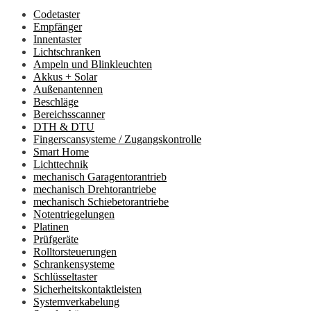
Codetaster
Empfänger
Innentaster
Lichtschranken
Ampeln und Blinkleuchten
Akkus + Solar
Außenantennen
Beschläge
Bereichsscanner
DTH & DTU
Fingerscansysteme / Zugangskontrolle
Smart Home
Lichttechnik
mechanisch Garagentorantrieb
mechanisch Drehtorantriebe
mechanisch Schiebetorantriebe
Notentriegelungen
Platinen
Prüfgeräte
Rolltorsteuerungen
Schrankensysteme
Schlüsseltaster
Sicherheitskontaktleisten
Systemverkabelung