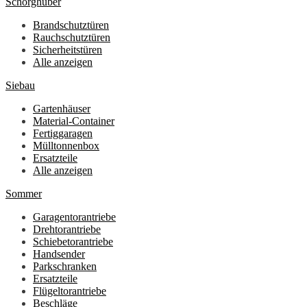
Schörghuber
Brandschutztüren
Rauchschutztüren
Sicherheitstüren
Alle anzeigen
Siebau
Gartenhäuser
Material-Container
Fertiggaragen
Mülltonnenbox
Ersatzteile
Alle anzeigen
Sommer
Garagentorantriebe
Drehtorantriebe
Schiebetorantriebe
Handsender
Parkschranken
Ersatzteile
Flügeltorantriebe
Beschläge