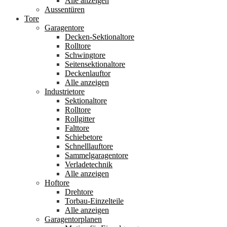
Alle anzeigen
Aussentüren
Tore
Garagentore
Decken-Sektionaltore
Rolltore
Schwingtore
Seitensektionaltore
Deckenlauftor
Alle anzeigen
Industrietore
Sektionaltore
Rolltore
Rollgitter
Falttore
Schiebetore
Schnelllauftore
Sammelgaragentore
Verladetechnik
Alle anzeigen
Hoftore
Drehtore
Torbau-Einzelteile
Alle anzeigen
Garagentorplanen