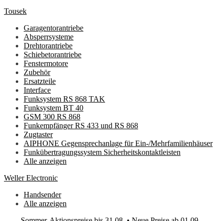
Tousek
Garagentorantriebe
Absperrsysteme
Drehtorantriebe
Schiebetorantriebe
Fenstermotore
Zubehör
Ersatzteile
Interface
Funksystem RS 868 TAK
Funksystem BT 40
GSM 300 RS 868
Funkempfänger RS 433 und RS 868
Zugtaster
AIPHONE Gegensprechanlage für Ein-/Mehrfamilienhäuser
Funkübertragungssystem Sicherheitskontaktleisten
Alle anzeigen
Weller Electronic
Handsender
Alle anzeigen
Sommer-Aktionspreise bis 31.08. • Neue Preise ab 01.09.