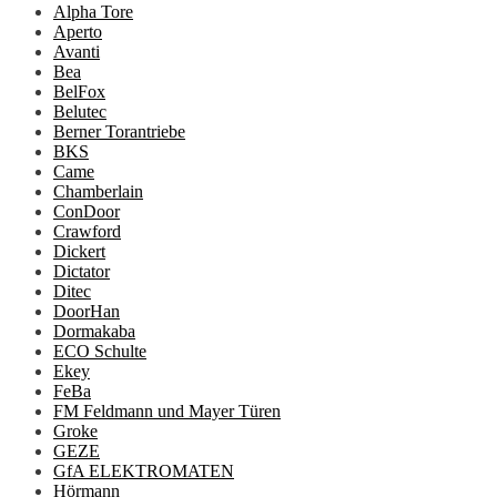
Alpha Tore
Aperto
Avanti
Bea
BelFox
Belutec
Berner Torantriebe
BKS
Came
Chamberlain
ConDoor
Crawford
Dickert
Dictator
Ditec
DoorHan
Dormakaba
ECO Schulte
Ekey
FeBa
FM Feldmann und Mayer Türen
Groke
GEZE
GfA ELEKTROMATEN
Hörmann