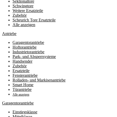
Sektionaltore
Schwingtore
Weitere Ersatzteile
Zubehör
Scheurich Tore Ersatzteile
Alle anzeigen
Antriebe
Garagentorantriebe
Hoftorantriebe
Industrietorantriebe
Park- und Absperrsysteme
Handsender
Zubehör
Ersatzteile
Fensterantriebe
Rolladen- und Markisenantriebe
Smart Home
Türantriebe
Alle anzeigen
Garagentorantriebe
Einstiegsklasse
Mittelklasse