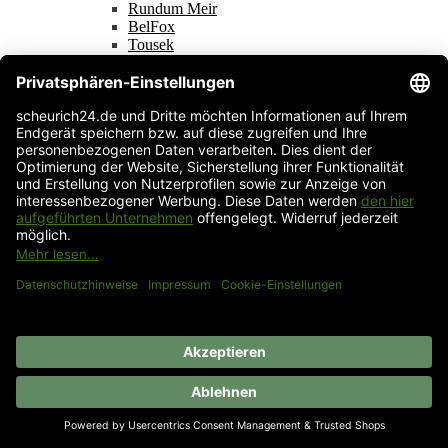
Rundum Meir
BelFox
Tousek
Steinau
Alle anzeigen
Fensterantriebe
Kettenmotoren
händische Spindel
Alle anzeigen
Rolladen- und Markisenantriebe
Rohrmotore
Alle anzeigen
Smart Home
Hörmann Smart Home
Marantec Maveo
Normstahl Smart Connect
ismartgate
Alle anzeigen
Türantriebe
Haus und Garten
Gartenhäuser
Gartenhäuser
Materialcontainer
Mülltonnenboxen
Hochbeete