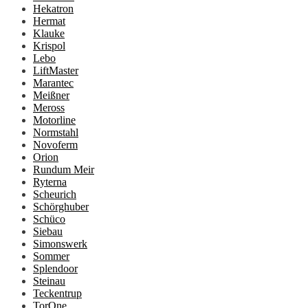
Hekatron
Hermat
Klauke
Krispol
Lebo
LiftMaster
Marantec
Meißner
Meross
Motorline
Normstahl
Novoferm
Orion
Rundum Meir
Ryterna
Scheurich
Schörghuber
Schüco
Siebau
Simonswerk
Sommer
Splendoor
Steinau
Teckentrup
TorOne