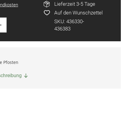
Lieferzeit 3-5 Tage
ndkosten
Auf den Wunschzettel
SKU: 436330-
+
436383
e Pfosten
eschreibung