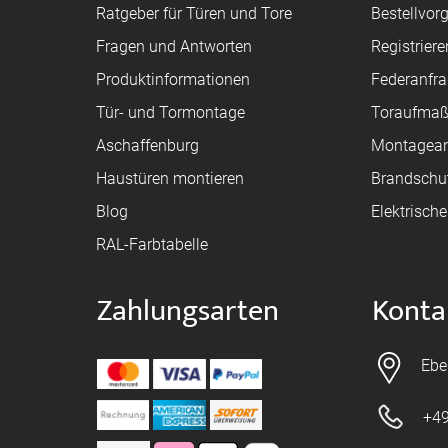
Ratgeber für Türen und Tore
Bestellvor
Fragen und Antworten
Registriere
Produktinformationen
Federanfr
Tür- und Tormontage
Toraufma
Aschaffenburg
Montagean
Haustüren montieren
Brandschu
Blog
Elektrisch
RAL-Farbtabelle
Zahlungsarten
Konta
Ebe
+49