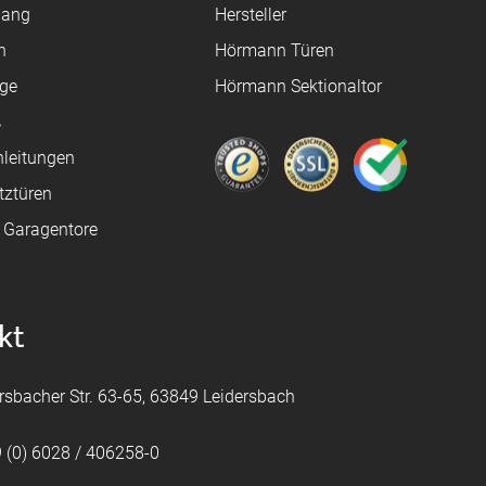
gang
Hersteller
n
Hörmann Türen
age
Hörmann Sektionaltor
ß
leitungen
tztüren
e Garagentore
kt
rsbacher Str. 63-65, 63849 Leidersbach
 (0) 6028 / 406258-0