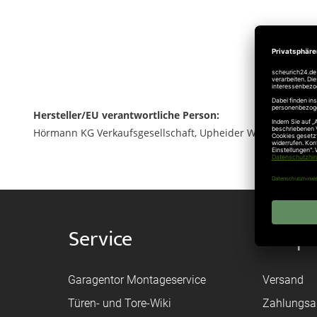
Hersteller/EU verantwortliche Person:
Hörmann KG Verkaufsgesellschaft, Upheider Weg 94-98, 33
Service
Shop
Garagentor Montageservice
Versand
Türen- und Tore-Wiki
Zahlungsa