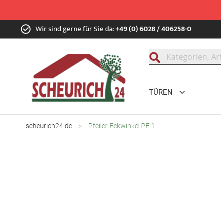
Zum
Wir sind gerne für Sie da:
+49 (0) 6028 / 406258-0
Inhalt
springen
Suche
TÜREN
scheurich24.de
Pfeiler-Eckwinkel PE 1
Zum
Ende
der
Bildgalerie
springen