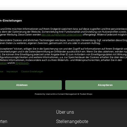
Angaben zur Produktsicherheit
803 Steinhagen, Telefon: 05204915100, info@hoermann.de
Unternehmen
Über uns
rten
Stellenangebote