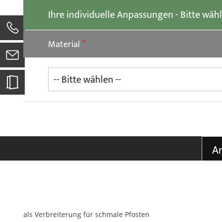
der
Ihre individuelle Anpassungen - Bitte wäh
Bildgalerie
springen
0
Material
Ar
als Verbreiterung für schmale Pfosten