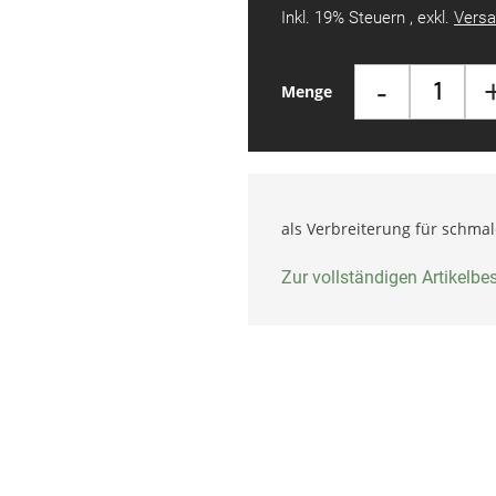
Inkl. 19% Steuern
,
exkl.
Versa
-
Menge
als Verbreiterung für schmal
Zur vollständigen Artikelb