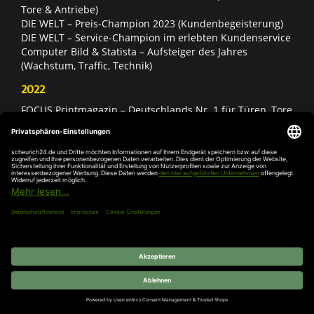
Tore & Antriebe)
DIE WELT – Preis-Champion 2023 (Kundenbegeisterung)
DIE WELT – Service-Champion im erlebten Kundenservice
Computer Bild & Statista – Aufsteiger des Jahres
(Wachstum, Traffic, Technik)
2022
FOCUS Printmagazin – Deutschlands Nr. 1 für Türen, Tore
& Antriebe
Deutschland Test – Bester Onlineshop 2022
FOCUS Money – Branchensieger „Rund ums Haus“
DIE WELT – Service-Champion im erlebten Kundenservice
DIE WELT – Branchengewinner Gold-Rang (Türen, Tore &
Antriebe)
AGB
Impressum
Widerruf
Datenschutz
Cookie-
Einstellungen
© 2026 SCHEURICH GmbH