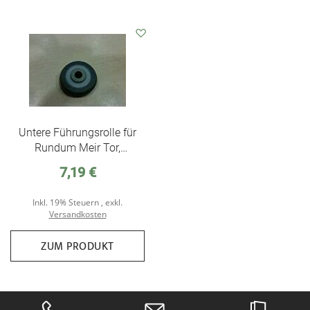
Auf
den
Wunschzettel
Untere Führungsrolle für
Rundum Meir Tor,
kugelgelagert,
7,19 €
Außendurchmesser ca.
28 mm - Holz und
Inkl. 19% Steuern
,
exkl.
Aluminium
Versandkosten
ZUM PRODUKT