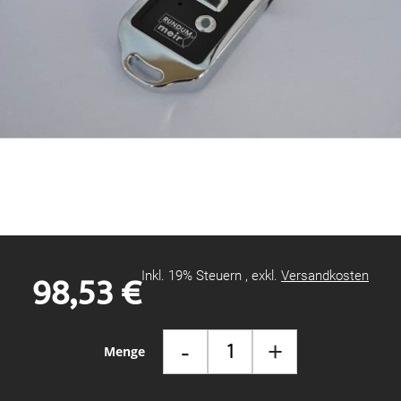
Zum
Anfang
der
Bildgalerie
98,53 €
Inkl. 19% Steuern
,
exkl.
Versandkosten
springen
-
+
Menge