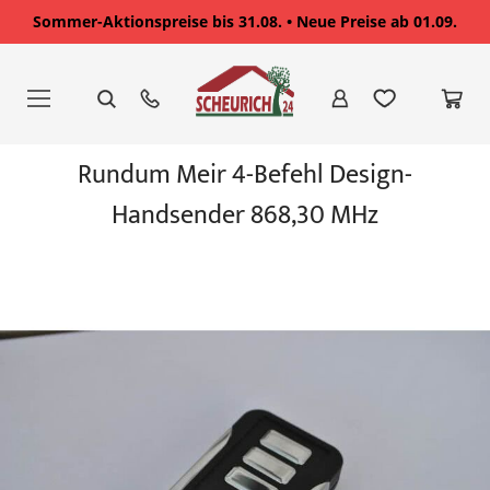
Sommer-Aktionspreise bis 31.08. • Neue Preise ab 01.09.
Zum
Inhalt
springen
Zum
Rundum Meir 4-Befehl Design-
Ende
der
Handsender 868,30 MHz
Bildgalerie
springen