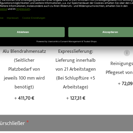
Alu Blendrahmensatz
Expresslieferung:
(Seitlicher
Lieferung innerhalb
Reinigungs
Platzbedarf von
von 21 Arbeitstagen
Pflegeset vo
jeweils 100 mm wird
(Bei Schlupftüre +5
+
72,09
benötigt)
Arbeitstage)
+
411,70 €
+
127,31 €
ürschließer