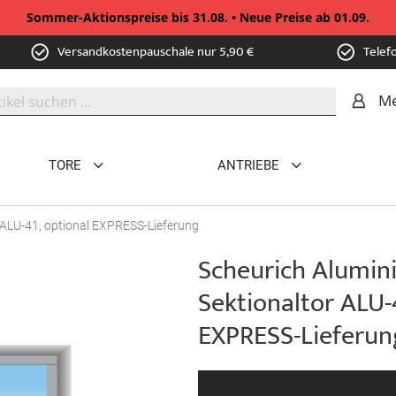
Sommer-Aktionspreise bis 31.08. • Neue Preise ab 01.09.
Versandkostenpauschale nur 5,90 €
Telef
Me
TORE
ANTRIEBE
ALU-41, optional EXPRESS-Lieferung
Scheurich Alumi
Sektionaltor ALU-
EXPRESS-Lieferun