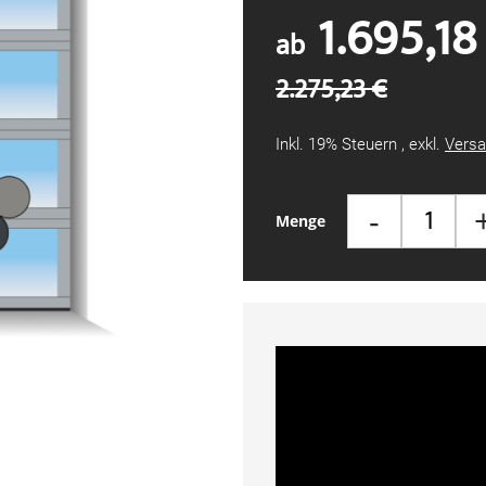
1.695,18
ab
2.275,23 €
Inkl. 19% Steuern
,
exkl.
Versa
-
Menge