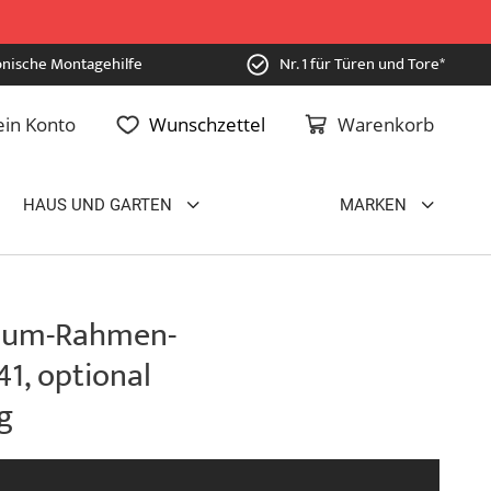
onische Montagehilfe
Nr. 1 für Türen und Tore*
in Konto
Wunschzettel
Warenkorb
HAUS UND GARTEN
MARKEN
nium-Rahmen-
41, optional
g