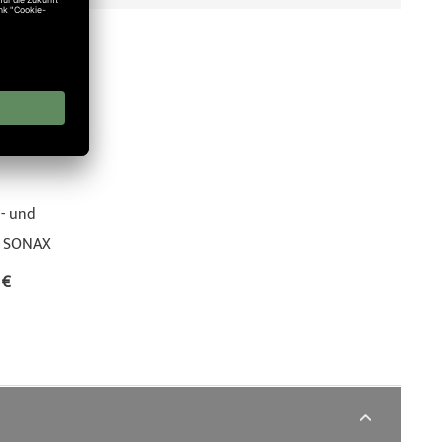
- und
n SONAX
 €