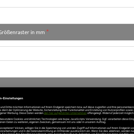
 Größenraster in mm