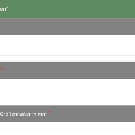
len*
m Größenraster in mm