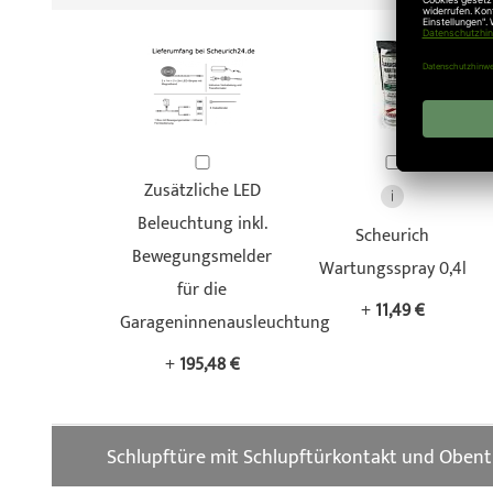
Zusätzliche LED
Beleuchtung inkl.
Scheurich
Bewegungsmelder
Wartungsspray 0,4l
für die
+
11,49 €
Garageninnenausleuchtung
+
195,48 €
Schlupftüre mit Schlupftürkontakt und Obent