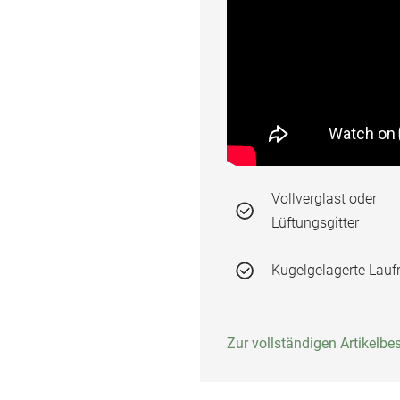
rie
n
Vollverglast oder
Lüftungsgitter
Kugelgelagerte Laufr
Zur vollständigen Artikelb