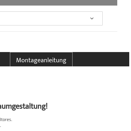
Montageanleitung
Raumgestaltung!
tores.
.